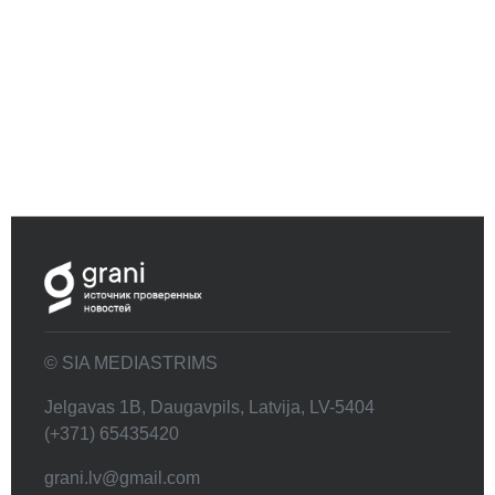
© SIA MEDIASTRIMS
Jelgavas 1B, Daugavpils, Latvija, LV-5404
(+371) 65435420
grani.lv@gmail.com