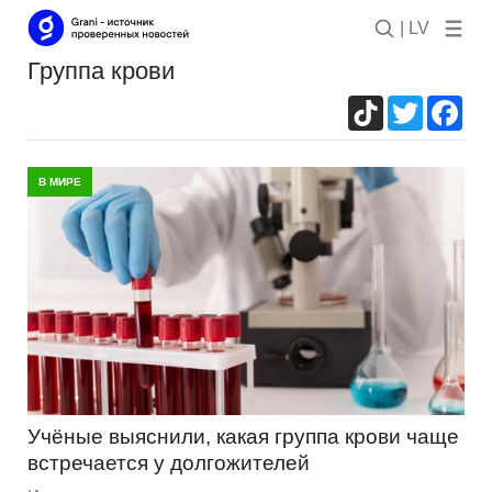
| LV
группа крови
TikTok
Twitter
Fac
В МИРЕ
Учёные выяснили, какая группа крови чаще
встречается у долгожителей