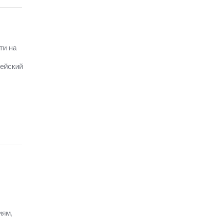
ти на
пейский
иям,