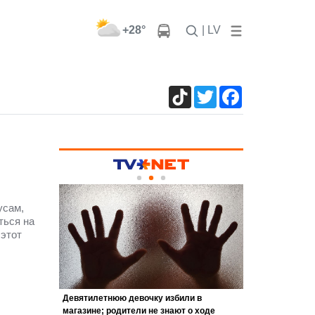
+28°
| LV
TikTok
Twitter
Facebook
усам,
ться на
этот