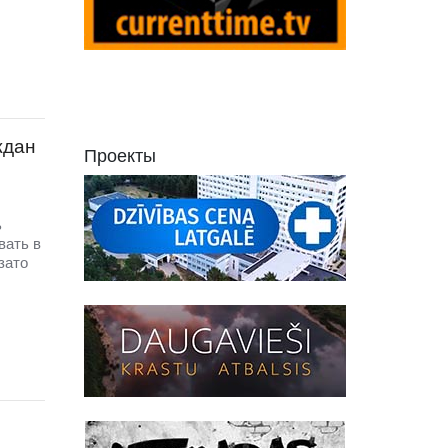
ждан
Проекты
,
ь
вать в
зато