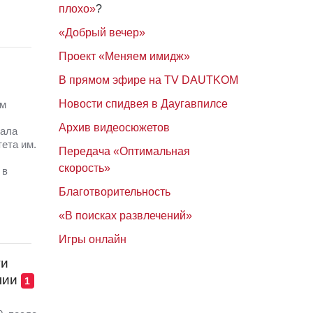
плохо»
?
«Добрый вечер»
Проект «Меняем имидж»
В прямом эфире на TV DAUTKOM
Новости спидвея в Даугавпилсе
ом
Архив видеосюжетов
зала
ета им.
Передача «Оптимальная
скорость»
 в
Благотворительность
«В поисках развлечений»
Игры онлайн
ти
лии
1