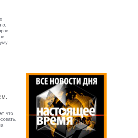
ю
но,
оров
ов
думу
ем,
т, что
осовать,
на