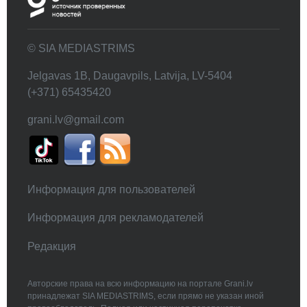
© SIA MEDIASTRIMS
Jelgavas 1B, Daugavpils, Latvija, LV-5404
(+371) 65435420
grani.lv@gmail.com
Информация для пользователей
Информация для рекламодателей
Редакция
Авторские права на всю информацию на портале Grani.lv
принадлежат SIA MEDIASTRIMS, если прямо не указан иной