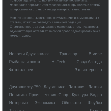
правообладатель. Полная или частичная перепечатка
материалов портала Grani.lv разрешается при наличии прямой
гиперссылки на страницу, откуда материал заимствован.
Мнение авторов, выраженное в публикациях и комментариях к
статьям, может не совпадать с мнением редакции.
Ответственность за содержание материалов несут их авторы.
Администрация оставляет за собой право редактировать текст
комментариев.
Новости Даугавпилса
Транспорт
В мире
Рыбалка и охота
Hi-Tech
Свадьбa года
Фотогалереи
Это интересно
Даугавпилсу-750
Даугавпилс
Латгалия
Латвия
Политика
Происшествия
Спорт
Культура
Видео
Интервью
Экономика
Общество
Шоубиз
Тусовка
Газета