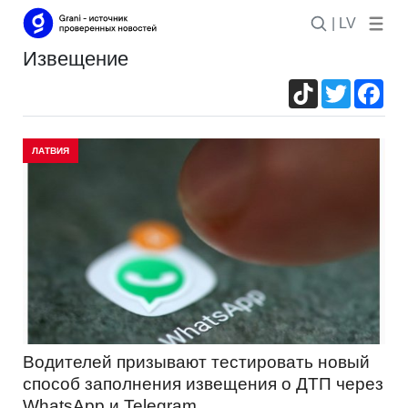
| LV
извещение
TikTok
Twitter
Fac
ЛАТВИЯ
Водителей призывают тестировать новый
способ заполнения извещения о ДТП через
WhatsApp и Telegram