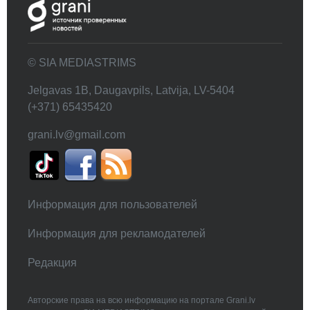
© SIA MEDIASTRIMS
Jelgavas 1B, Daugavpils, Latvija, LV-5404
(+371) 65435420
grani.lv@gmail.com
Информация для пользователей
Информация для рекламодателей
Редакция
Авторские права на всю информацию на портале Grani.lv