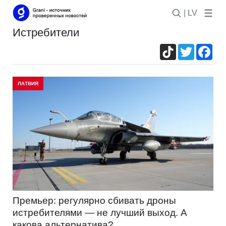
| LV
истребители
TikTok
Twitter
Fac
ЛАТВИЯ
Премьер: регулярно сбивать дроны
истребителями — не лучший выход. А
какова альтернатива?