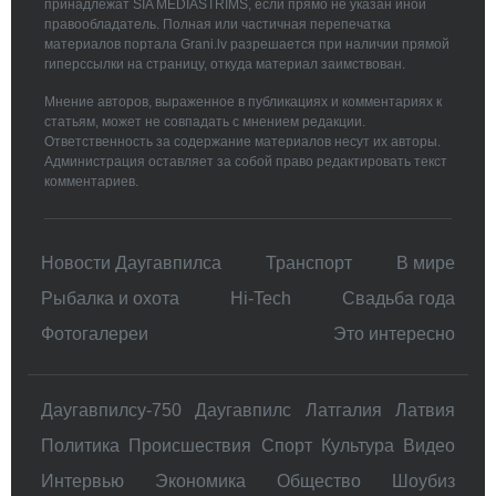
принадлежат SIA MEDIASTRIMS, если прямо не указан иной
правообладатель. Полная или частичная перепечатка
материалов портала Grani.lv разрешается при наличии прямой
гиперссылки на страницу, откуда материал заимствован.
Мнение авторов, выраженное в публикациях и комментариях к
статьям, может не совпадать с мнением редакции.
Ответственность за содержание материалов несут их авторы.
Администрация оставляет за собой право редактировать текст
комментариев.
Новости Даугавпилса
Транспорт
В мире
Рыбалка и охота
Hi-Tech
Свадьбa года
Фотогалереи
Это интересно
Даугавпилсу-750
Даугавпилс
Латгалия
Латвия
Политика
Происшествия
Спорт
Культура
Видео
Интервью
Экономика
Общество
Шоубиз