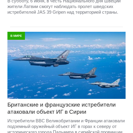
В субботу, 6 июня, в честь Национального дня Швеции
жители Латвии смогут наблюдать пролет шведских
истребителей JAS 39 Gripen над территорией страны.
В МИРЕ
Британские и французские истребители
атаковали объект ИГ в Сирии
Истребители ВВС Великобритании и Франции атаковали
подземный оружейный объект ИГ в горах к северу от
исторического города Пальмира в сирийской провинции