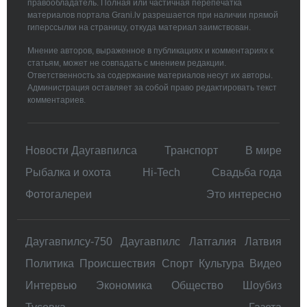
правообладатель. Полная или частичная перепечатка
материалов портала Grani.lv разрешается при наличии прямой
гиперссылки на страницу, откуда материал заимствован.
Мнение авторов, выраженное в публикациях и комментариях к
статьям, может не совпадать с мнением редакции.
Ответственность за содержание материалов несут их авторы.
Администрация оставляет за собой право редактировать текст
комментариев.
Новости Даугавпилса
Транспорт
В мире
Рыбалка и охота
Hi-Tech
Свадьбa года
Фотогалереи
Это интересно
Даугавпилсу-750
Даугавпилс
Латгалия
Латвия
Политика
Происшествия
Спорт
Культура
Видео
Интервью
Экономика
Общество
Шоубиз