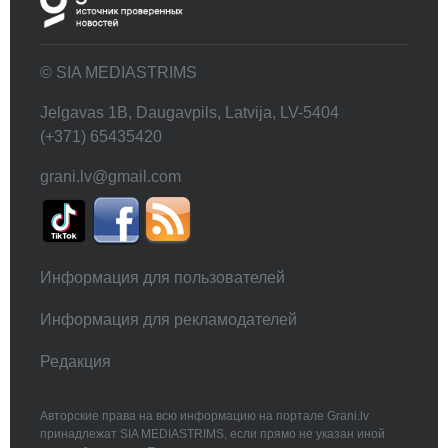
© SIA MEDIASTRIMS
Jelgavas 1B, Daugavpils, Latvija, LV-5404
(+371) 65435420
grani.lv@gmail.com
Информация для пользователей
Информация для рекламодателей
Редакция
Авторские права на всю информацию на портале Grani.lv
принадлежат SIA MEDIASTRIMS, если прямо не указан иной