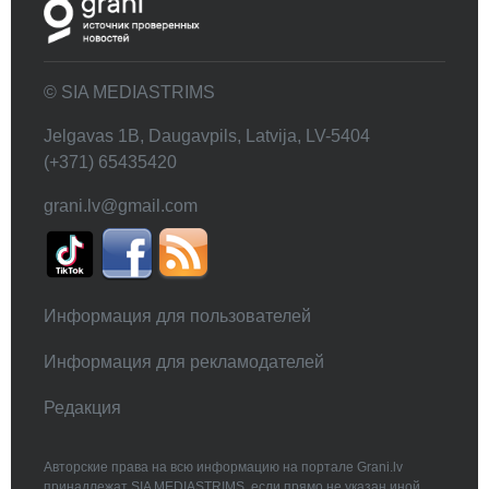
© SIA MEDIASTRIMS
Jelgavas 1B, Daugavpils, Latvija, LV-5404
(+371) 65435420
grani.lv@gmail.com
Информация для пользователей
Информация для рекламодателей
Редакция
Авторские права на всю информацию на портале Grani.lv
принадлежат SIA MEDIASTRIMS, если прямо не указан иной