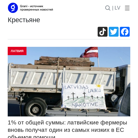
| LV
крестьяне
TikTok
Twitter
Fac
ЛАТВИЯ
1% от общей суммы: латвийские фермеры
вновь получат один из самых низких в ЕС
объемов помощи