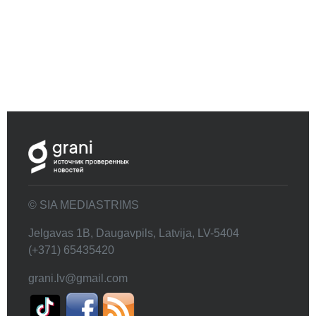
© SIA MEDIASTRIMS
Jelgavas 1B, Daugavpils, Latvija, LV-5404
(+371) 65435420
grani.lv@gmail.com