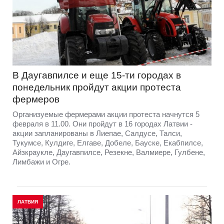
В Даугавпилсе и еще 15-ти городах в
понедельник пройдут акции протеста
фермеров
Организуемые фермерами акции протеста начнутся 5
февраля в 11.00. Они пройдут в 16 городах Латвии -
акции запланированы в Лиепае, Салдусе, Талси,
Тукумсе, Кулдиге, Елгаве, Добеле, Бауске, Екабпилсе,
Айзкраукле, Даугавпилсе, Резекне, Валмиере, Гулбене,
Лимбажи и Огре.
ЛАТВИЯ