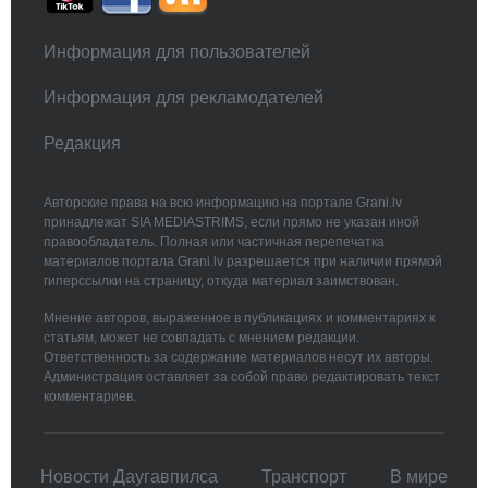
Информация для пользователей
Информация для рекламодателей
Редакция
Авторские права на всю информацию на портале Grani.lv
принадлежат SIA MEDIASTRIMS, если прямо не указан иной
правообладатель. Полная или частичная перепечатка
материалов портала Grani.lv разрешается при наличии прямой
гиперссылки на страницу, откуда материал заимствован.
Мнение авторов, выраженное в публикациях и комментариях к
статьям, может не совпадать с мнением редакции.
Ответственность за содержание материалов несут их авторы.
Администрация оставляет за собой право редактировать текст
комментариев.
Новости Даугавпилса
Транспорт
В мире