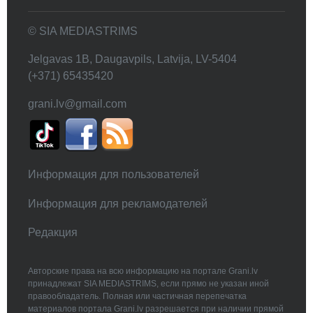
© SIA MEDIASTRIMS
Jelgavas 1B, Daugavpils, Latvija, LV-5404
(+371) 65435420
grani.lv@gmail.com
Информация для пользователей
Информация для рекламодателей
Редакция
Авторские права на всю информацию на портале Grani.lv
принадлежат SIA MEDIASTRIMS, если прямо не указан иной
правообладатель. Полная или частичная перепечатка
материалов портала Grani.lv разрешается при наличии прямой