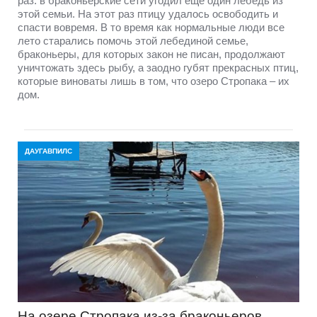
раз: в браконьерские сети угодил еще один лебедь из
этой семьи. На этот раз птицу удалось освободить и
спасти вовремя. В то время как нормальные люди все
лето старались помочь этой лебединой семье,
браконьеры, для которых закон не писан, продолжают
уничтожать здесь рыбу, а заодно губят прекрасных птиц,
которые виноваты лишь в том, что озеро Стропака – их
дом.
ДАУГАВПИЛС
На озере Стропака из-за браконьеров