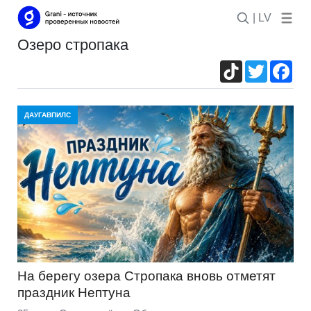
| LV
озеро стропака
TikTok
Twitter
Fac
ДАУГАВПИЛС
На берегу озера Стропака вновь отметят
праздник Нептуна