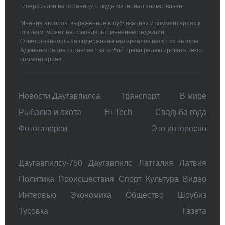
гиперссылки на страницу, откуда материал заимствован.
Мнение авторов, выраженное в публикациях и комментариях к
статьям, может не совпадать с мнением редакции.
Ответственность за содержание материалов несут их авторы.
Администрация оставляет за собой право редактировать текст
комментариев.
Новости Даугавпилса
Транспорт
В мире
Рыбалка и охота
Hi-Tech
Свадьбa года
Фотогалереи
Это интересно
Даугавпилсу-750
Даугавпилс
Латгалия
Латвия
Политика
Происшествия
Спорт
Культура
Видео
Интервью
Экономика
Общество
Шоубиз
Тусовка
Газета