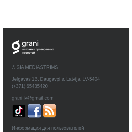
© SIA MEDIASTRIMS
Jelgavas 1B, Daugavpils, Latvija, LV-5404
(+371) 65435420
grani.lv@gmail.com
Информация для пользователей