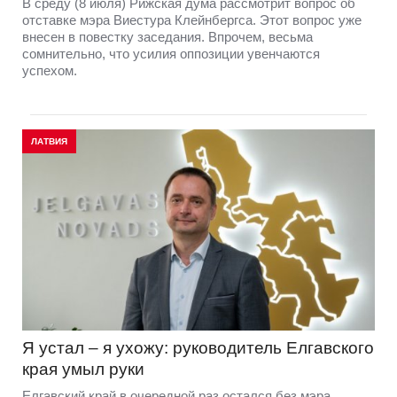
В среду (8 июля) Рижская дума рассмотрит вопрос об
отставке мэра Виестура Клейнбергса. Этот вопрос уже
внесен в повестку заседания. Впрочем, весьма
сомнительно, что усилия оппозиции увенчаются
успехом.
ЛАТВИЯ
Я устал – я ухожу: руководитель Елгавского
края умыл руки
Елгавский край в очередной раз остался без мэра.