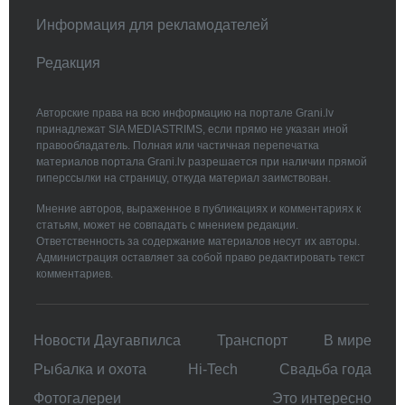
Информация для рекламодателей
Редакция
Авторские права на всю информацию на портале Grani.lv
принадлежат SIA MEDIASTRIMS, если прямо не указан иной
правообладатель. Полная или частичная перепечатка
материалов портала Grani.lv разрешается при наличии прямой
гиперссылки на страницу, откуда материал заимствован.
Мнение авторов, выраженное в публикациях и комментариях к
статьям, может не совпадать с мнением редакции.
Ответственность за содержание материалов несут их авторы.
Администрация оставляет за собой право редактировать текст
комментариев.
Новости Даугавпилса
Транспорт
В мире
Рыбалка и охота
Hi-Tech
Свадьбa года
Фотогалереи
Это интересно