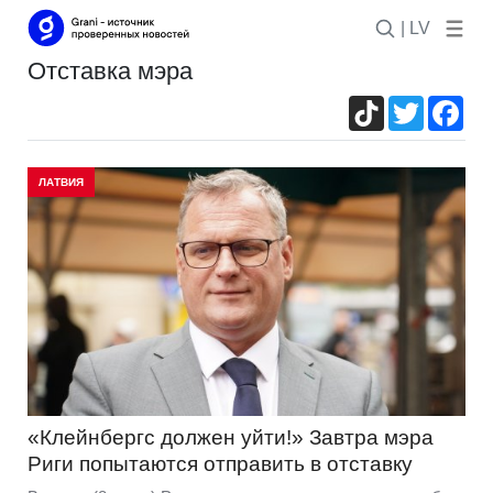
| LV
отставка мэра
TikTok
Twitter
Fac
ЛАТВИЯ
«Клейнбергс должен уйти!» Завтра мэра
Риги попытаются отправить в отставку