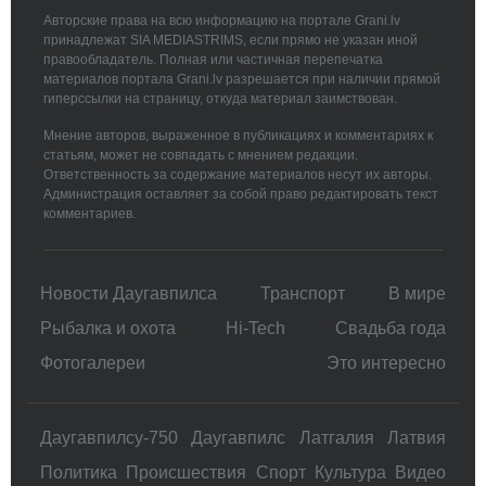
Авторские права на всю информацию на портале Grani.lv
принадлежат SIA MEDIASTRIMS, если прямо не указан иной
правообладатель. Полная или частичная перепечатка
материалов портала Grani.lv разрешается при наличии прямой
гиперссылки на страницу, откуда материал заимствован.
Мнение авторов, выраженное в публикациях и комментариях к
статьям, может не совпадать с мнением редакции.
Ответственность за содержание материалов несут их авторы.
Администрация оставляет за собой право редактировать текст
комментариев.
Новости Даугавпилса
Транспорт
В мире
Рыбалка и охота
Hi-Tech
Свадьбa года
Фотогалереи
Это интересно
Даугавпилсу-750
Даугавпилс
Латгалия
Латвия
Политика
Происшествия
Спорт
Культура
Видео