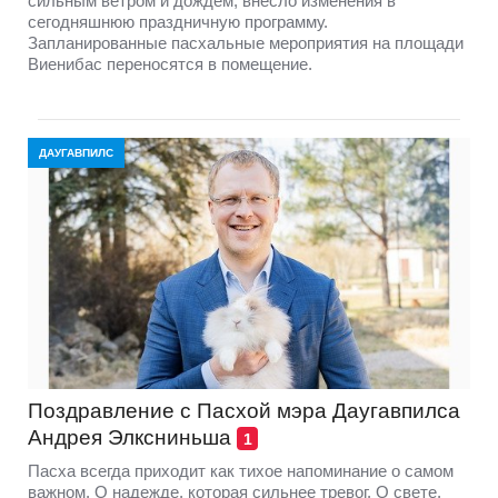
сильным ветром и дождем, внесло изменения в
сегодняшнюю праздничную программу.
Запланированные пасхальные мероприятия на площади
Виенибас переносятся в помещение.
ДАУГАВПИЛС
Поздравление с Пасхой мэра Даугавпилса
Андрея Элксниньша
1
Пасха всегда приходит как тихое напоминание о самом
важном. О надежде, которая сильнее тревог. О свете,