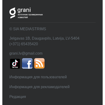
© SIA MEDIASTRIMS
Jelgavas 1B, Daugavpils, Latvija, LV-5404
(+371) 65435420
grani.lv@gmail.com
Информация для пользователей
Информация для рекламодателей
Редакция