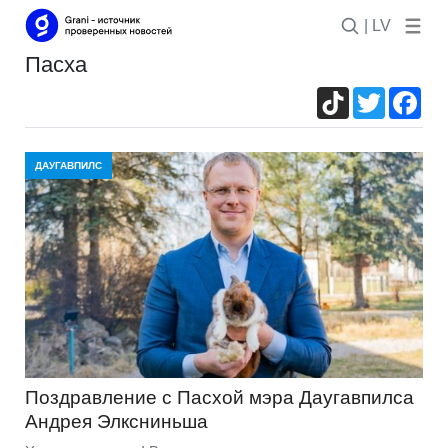
| LV
пасха
TikTok
Twitter
Fac
ДАУГАВПИЛС
Поздравление с Пасхой мэра Даугавпилса
Андрея Элксниньша