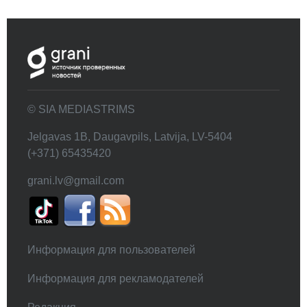
© SIA MEDIASTRIMS
Jelgavas 1B, Daugavpils, Latvija, LV-5404
(+371) 65435420
grani.lv@gmail.com
Информация для пользователей
Информация для рекламодателей