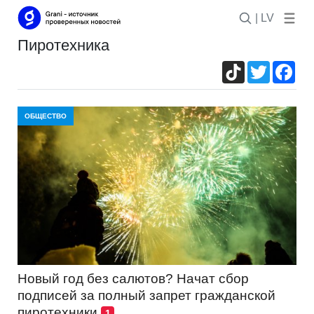
| LV
пиротехника
TikTok
Twitter
Fac
ОБЩЕСТВО
Новый год без салютов? Начат сбор
подписей за полный запрет гражданской
пиротехники
1