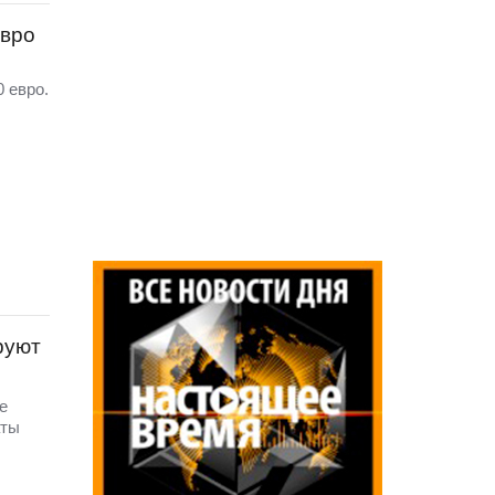
евро
 евро.
руют
е
аты