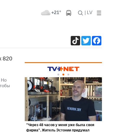
+21°
| LV
TikTok
Twitter
Facebook
к 820
 Но
чтобы