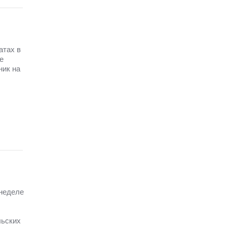
атах в
е
ник на
 неделе
льских