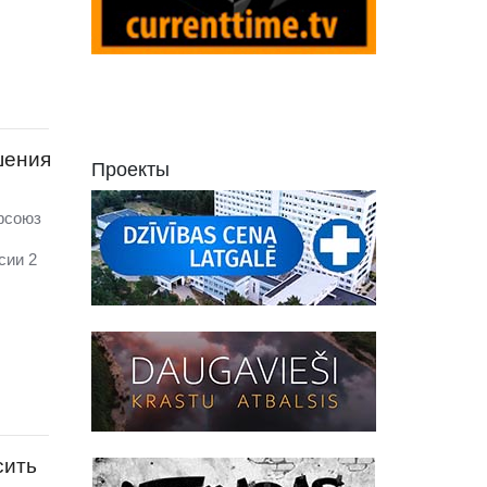
шения
Проекты
фсоюз
сии 2
сить