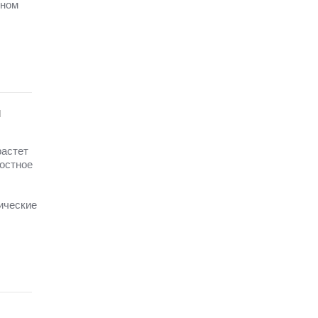
чном
и
растет
достное
ические