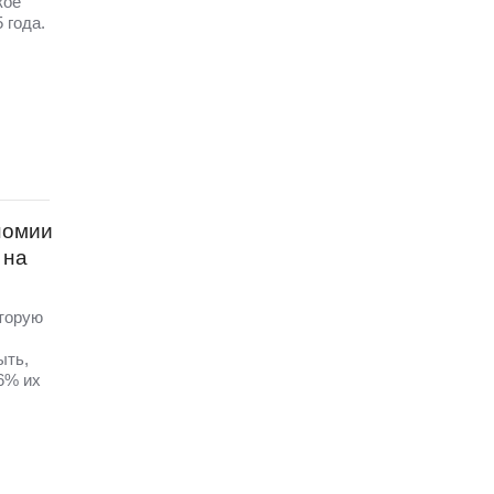
кое
 года.
номии
 на
торую
ыть,
6% их