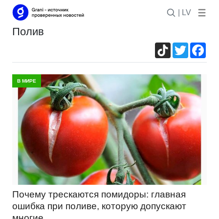
| LV
полив
TikTok
Twitter
Fac
В МИРЕ
Почему трескаются помидоры: главная
ошибка при поливе, которую допускают
многие