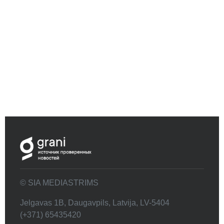
© SIA MEDIASTRIMS
Jelgavas 1B, Daugavpils, Latvija, LV-5404
(+371) 65435420