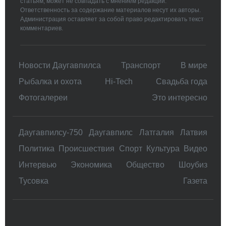
статьям, может не совпадать с мнением редакции.
Ответственность за содержание материалов несут их авторы.
Администрация оставляет за собой право редактировать текст
комментариев.
Новости Даугавпилса
Транспорт
В мире
Рыбалка и охота
Hi-Tech
Свадьбa года
Фотогалереи
Это интересно
Даугавпилсу-750
Даугавпилс
Латгалия
Латвия
Политика
Происшествия
Спорт
Культура
Видео
Интервью
Экономика
Общество
Шоубиз
Тусовка
Газета