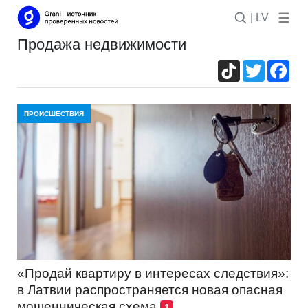
| LV
продажа недвижимости
TikTok
Twitter
Fac
ПРОИСШЕСТВИЯ
«Продай квартиру в интересах следствия»:
в Латвии распространяется новая опасная
мошенническая схема
1