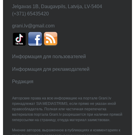
Jelgavas 1B, Daugavpils, Latvija, LV-5404
(+371) 65435420
grani.lv@gmail.com
Информация для пользователей
Информация для рекламодателей
Редакция
Авторские права на всю информацию на портале Grani.lv
принадлежат SIA MEDIASTRIMS, если прямо не указан иной
правообладатель. Полная или частичная перепечатка
материалов портала Grani.lv разрешается при наличии прямой
гиперссылки на страницу, откуда материал заимствован.
Мнение авторов, выраженное в публикациях и комментариях к