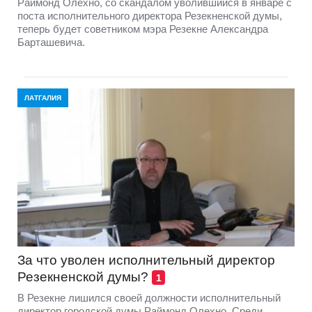
Раймонд Олехно, со скандалом уволившийся в январе с
поста исполнительного директора Резекненской думы,
теперь будет советником мэра Резекне Александра
Барташевича.
ЛАТГАЛИЯ
За что уволен исполнительный директор
Резекненской думы?
1
В Резекне лишился своей должности исполнительный
директор городской думы Раймонд Олехно. Среди