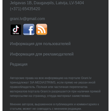
Jelgavas 1B, Daugavpils, Latvija, LV-5404
(+371) 65435420
grani.lv@gmail.com
Информация для пользователей
Информация для рекламодателей
Редакция
Авторские права на всю информацию на портале Grani.lv
принадлежат SIA MEDIASTRIMS, если прямо не указан иной
правообладатель. Полная или частичная перепечатка
материалов портала Grani.lv разрешается при наличии прямой
гиперссылки на страницу, откуда материал заимствован.
Мнение авторов, выраженное в публикациях и комментариях к
статьям, может не совпадать с мнением редакции.