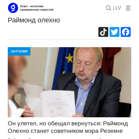
| LV
раймонд олехно
TikTok
Twitter
Fac
ЛАТГАЛИЯ
Он улетел, но обещал вернуться: Раймонд
Олехно станет советником мэра Резекне