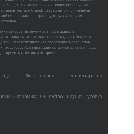
авообладатель. Полная или частичная перепечатка
ериалов портала Grani.lv разрешается при наличии
мой гиперссылки на страницу, откуда материал
мствован.
ние авторов, выраженное в публикациях и
ментариях к статьям, может не совпадать с мнением
дакции. Ответственность за содержание материалов
ут их авторы. Администрация оставляет за собой право
актировать текст комментариев.
 года
Фотогалереи
Это интересно
рвью
Экономика
Общество
Шоубиз
Тусовка