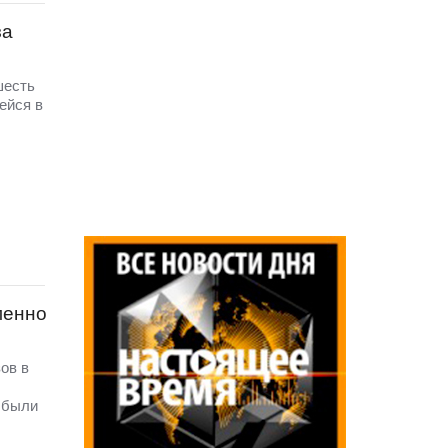
за
шесть
ейся в
менно
ов в
 были