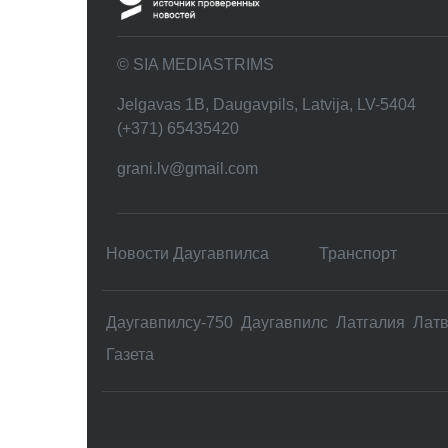
© SIA MEDIASTRIMS
Jelgavas 1B, Daugavpils, Latvija, LV-5404
(+371) 65435420
grani.lv@gmail.com
Новости Даугавпилса
Транспорт
Даугавпилсу-750
Даугавпилс
Латгалия
Лат
Газета