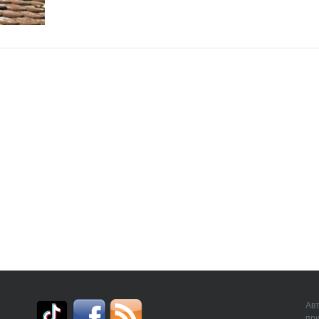
Авт
пр