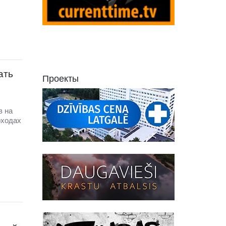
ать
Проекты
в на
оходах