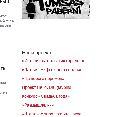
ьный
рно-
 2 – на
вызова
Наши проекты
«Истории латгальских городов»
ить
«Латвия: мифы и реальность»
«На пороге перемен»
ной
Проект Hello, Daugavpils!
елей
Конкурс «Свадьба года»
«Размышлялки»
«Что такое хорошо и что такое