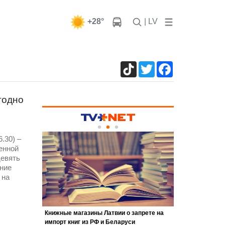
+28°
| LV
TikTok
Twitter
Facebook
годно
.30) –
енной
девять
ение
 на