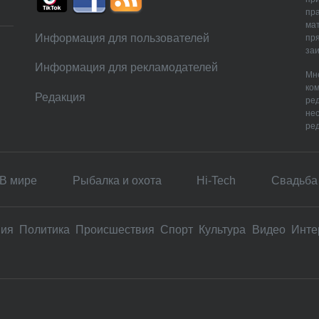
пр
мат
Информация для пользователей
пря
заи
Информация для рекламодателей
Мне
ком
Редакция
ре
нес
ред
В мире
Рыбалка и охота
Hi-Tech
Свадьбa
вия
Политика
Происшествия
Спорт
Культура
Видео
Инте