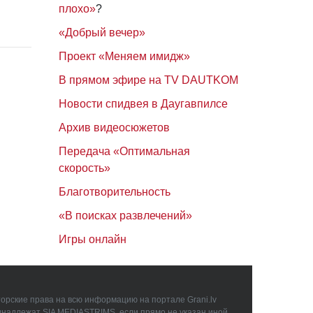
плохо»
?
«Добрый вечер»
Проект «Меняем имидж»
В прямом эфире на TV DAUTKOM
Новости спидвея в Даугавпилсе
Архив видеосюжетов
Передача «Оптимальная
скорость»
Благотворительность
«В поисках развлечений»
Игры онлайн
орские права на всю информацию на портале Grani.lv
инадлежат SIA MEDIASTRIMS, если прямо не указан иной