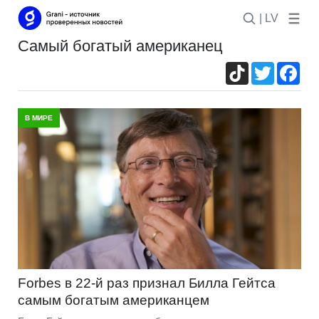
| LV
самый богатый американец
TikTok
Twitter
Fac
В МИРЕ
Forbes в 22-й раз признал Билла Гейтса
самым богатым американцем