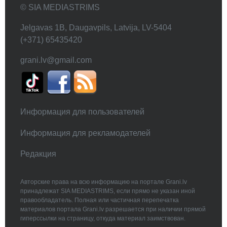
© SIA MEDIASTRIMS
Jelgavas 1B, Daugavpils, Latvija, LV-5404
(+371) 65435420
grani.lv@gmail.com
Информация для пользователей
Информация для рекламодателей
Редакция
Авторские права на всю информацию на портале Grani.lv
принадлежат SIA MEDIASTRIMS, если прямо не указан иной
правообладатель. Полная или частичная перепечатка
материалов портала Grani.lv разрешается при наличии прямой
гиперссылки на страницу, откуда материал заимствован.