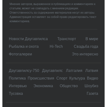
Мнение авторов, выраженное в публикациях и комментариях к
статьям, может не совпадать с мнением редакции.
Ответственность за содержание материалов несут их авторы.
Администрация оставляет за собой право редактировать текст
комментариев.
Новости Даугавпилса
Транспорт
В мире
Рыбалка и охота
Hi-Tech
Свадьбa года
Фотогалереи
Это интересно
Даугавпилсу-750
Даугавпилс
Латгалия
Латвия
Политика
Происшествия
Спорт
Культура
Видео
Интервью
Экономика
Общество
Шоубиз
Тусовка
Газета