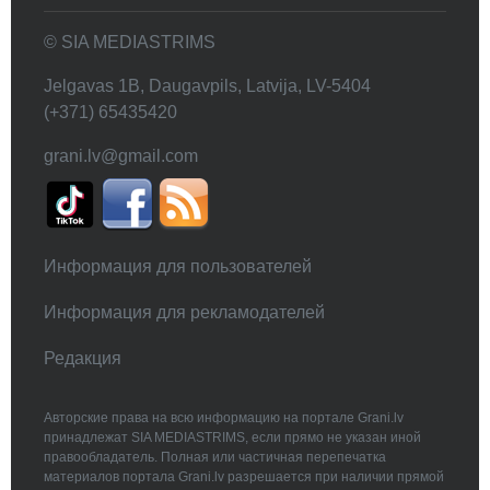
© SIA MEDIASTRIMS
Jelgavas 1B, Daugavpils, Latvija, LV-5404
(+371) 65435420
grani.lv@gmail.com
Информация для пользователей
Информация для рекламодателей
Редакция
Авторские права на всю информацию на портале Grani.lv
принадлежат SIA MEDIASTRIMS, если прямо не указан иной
правообладатель. Полная или частичная перепечатка
материалов портала Grani.lv разрешается при наличии прямой