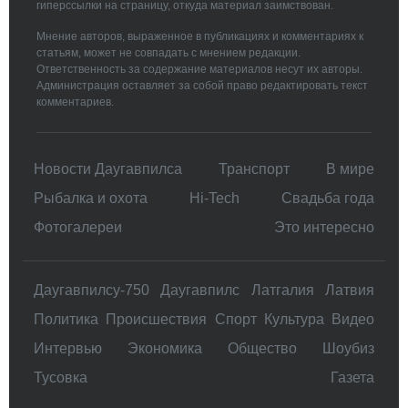
гиперссылки на страницу, откуда материал заимствован.
Мнение авторов, выраженное в публикациях и комментариях к
статьям, может не совпадать с мнением редакции.
Ответственность за содержание материалов несут их авторы.
Администрация оставляет за собой право редактировать текст
комментариев.
Новости Даугавпилса
Транспорт
В мире
Рыбалка и охота
Hi-Tech
Свадьбa года
Фотогалереи
Это интересно
Даугавпилсу-750
Даугавпилс
Латгалия
Латвия
Политика
Происшествия
Спорт
Культура
Видео
Интервью
Экономика
Общество
Шоубиз
Тусовка
Газета