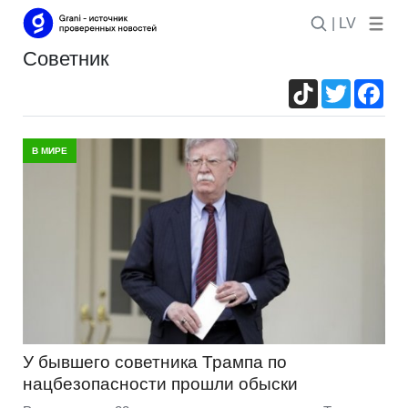
| LV
советник
TikTok
Twitter
Fac
В МИРЕ
У бывшего советника Трампа по
нацбезопасности прошли обыски