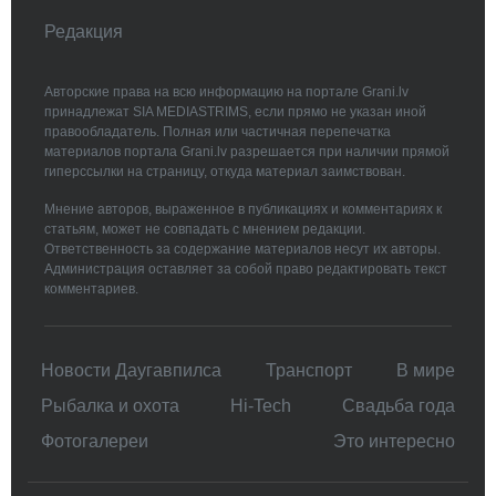
Редакция
Авторские права на всю информацию на портале Grani.lv
принадлежат SIA MEDIASTRIMS, если прямо не указан иной
правообладатель. Полная или частичная перепечатка
материалов портала Grani.lv разрешается при наличии прямой
гиперссылки на страницу, откуда материал заимствован.
Мнение авторов, выраженное в публикациях и комментариях к
статьям, может не совпадать с мнением редакции.
Ответственность за содержание материалов несут их авторы.
Администрация оставляет за собой право редактировать текст
комментариев.
Новости Даугавпилса
Транспорт
В мире
Рыбалка и охота
Hi-Tech
Свадьбa года
Фотогалереи
Это интересно