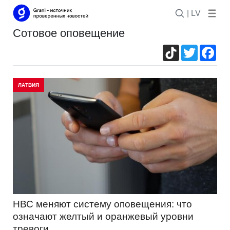
| LV
сотовое оповещение
TikTok
Twitter
Fac
ЛАТВИЯ
НВС меняют систему оповещения: что
означают желтый и оранжевый уровни
тревоги