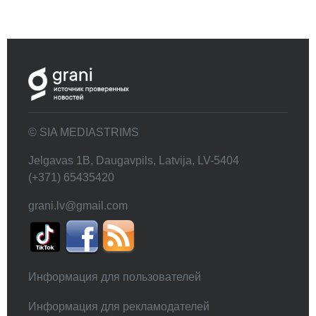
© SIA MEDIASTRIMS
Jelgavas 1B, Daugavpils, Latvija, LV-5404
(+371) 65435420
grani.lv@gmail.com
Информация для пользователей
Информация для рекламодателей