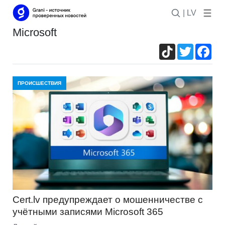
| LV
microsoft
TikTok
Twitter
Fac
ПРОИСШЕСТВИЯ
Cert.lv предупреждает о мошенничестве с
учётными записями Microsoft 365