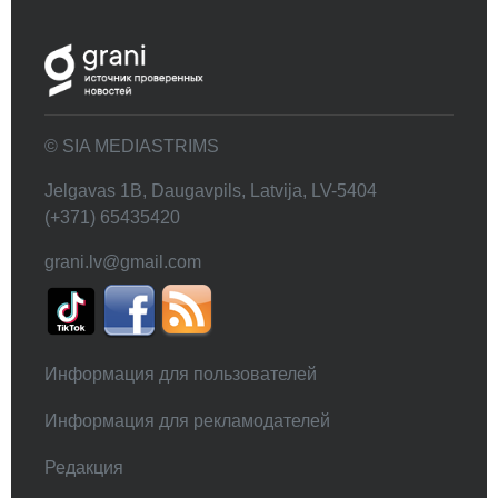
© SIA MEDIASTRIMS
Jelgavas 1B, Daugavpils, Latvija, LV-5404
(+371) 65435420
grani.lv@gmail.com
Информация для пользователей
Информация для рекламодателей
Редакция