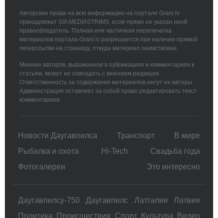
Авторские права на всю информацию на портале Grani.lv
принадлежат SIA MEDIASTRIMS, если прямо не указан иной
правообладатель. Полная или частичная перепечатка
материалов портала Grani.lv разрешается при наличии прямой
гиперссылки на страницу, откуда материал заимствован.
Мнение авторов, выраженное в публикациях и комментариях к
статьям, может не совпадать с мнением редакции.
Ответственность за содержание материалов несут их авторы.
Администрация оставляет за собой право редактировать текст
комментариев.
Новости Даугавпилса
Транспорт
В мире
Рыбалка и охота
Hi-Tech
Свадьбa года
Фотогалереи
Это интересно
Даугавпилсу-750
Даугавпилс
Латгалия
Латвия
Политика
Происшествия
Спорт
Культура
Видео