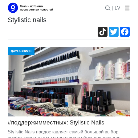
| LV
stylistic nails
TikTok
Twitter
Fac
ДАУГАВПИЛС
#поддержимместных: Stylistic Nails
Stylistic Nails предоставляет самый большой выбор
профессиональных материалов и оборудования для