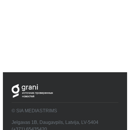
© SIA MEDIASTRIMS
Jelgavas 1B, Daugavpils, Latvija, LV-5404
(+371) 65435420