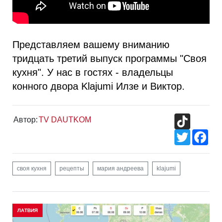
Представляем вашему вниманию
тридцать третий выпуск программы "Своя
кухня". У нас в гостях - владельцы
конного двора Klajumi Илзе и Виктор.
TikTok
Автор:
TV DAUTKOM
Twitter
Fac
своя кухня
рецепты
мария андреева
klajumi
ЛАТВИЯ