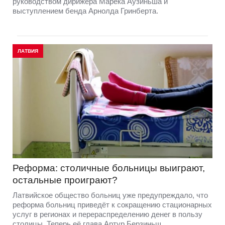
руководством дирижера Марека Аузиньша и
выступлением бенда Арнолда Гринберта.
ЛАТВИЯ
Реформа: столичные больницы выиграют,
остальные проиграют?
Латвийское общество больниц уже предупреждало, что
реформа больниц приведёт к сокращению стационарных
услуг в регионах и перераспределению денег в пользу
столицы. Теперь её глава Артур Берзиньш