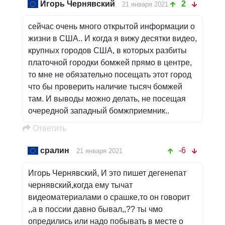
Игорь Чернявский
2
21 января 2021
сейчас очень много открытой информации о
жизни в США.. И когда я вижу десятки видео,
крупных городов США, в которых разбиты
платочной городки бомжей прямо в центре,
то мне не обязательно посещать этот город
что бы проверить наличие тысяч бомжей
там. И выводы можно делать, не посещая
очередной западный бомжприемник..
Oтветить
сралин
-6
21 января 2021
Игорь Чернявский, И это пишет дегенепат
чернявский,когда ему тычат
видеоматериалами о срашке,то он говорит
,,а в поссии давно бывал,,?? ты чмо
опредились или надо побывать в месте о