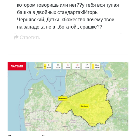
котором говоришь или нет??у тебя вся тупая
башка в двойных стандартах!Игорь
Чернявский, Детки ,кбожество почему твои
на западе ,а не в ,,богатой,, срашке??
Oтветить
ЛАТВИЯ