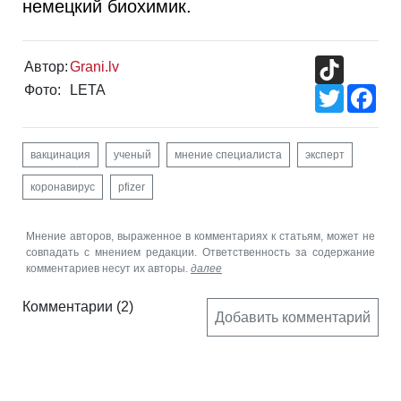
немецкий биохимик.
TikTok
Автор:
Grani.lv
Фото:
LETA
Twitter
Fac
вакцинация
ученый
мнение специалиста
эксперт
коронавирус
pfizer
Мнение авторов, выраженное в комментариях к статьям, может не
совпадать с мнением редакции. Ответственность за содержание
комментариев несут их авторы.
далее
Комментарии
(2)
Добавить комментарий