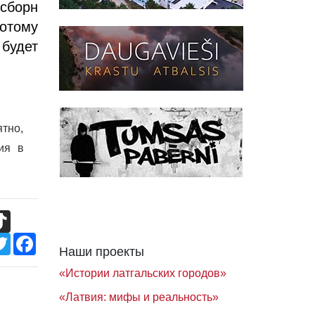
Осборн
потому
будет
ятно,
ия в
TikTok
Twitter
Facebook
Наши проекты
«Истории латгальских городов»
«Латвия: мифы и реальность»