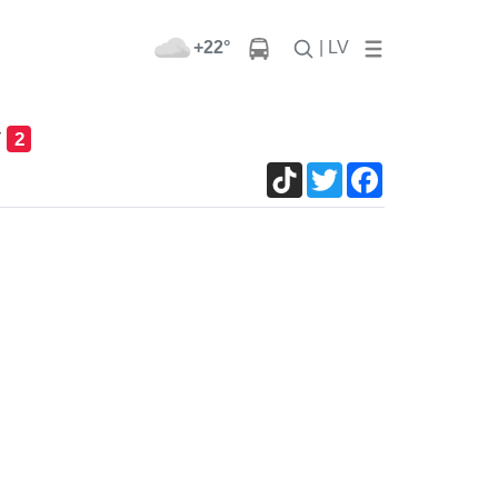
+22°
| LV
т
2
TikTok
Twitter
Facebook