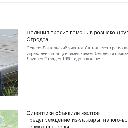
Полиция просит помочь в розыске Дру
Стродса
Северо-Латгальский участок Латгальского региона
управления полиции разыскивает без вести пропа
Друвиса Стродса 1998 года рождения.
Синоптики объявили желтое
предупреждение из-за жары, на юго-во
возможны грозы