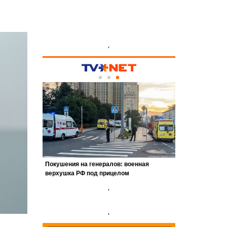
'
'
'