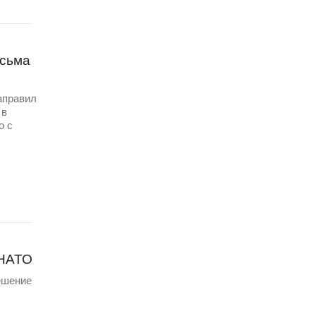
исьма
аправил
 в
о с
 НАТО
ешение