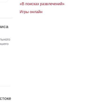
«В поисках развлечений»
Игры онлайн
виса
льного
вшего
стоке