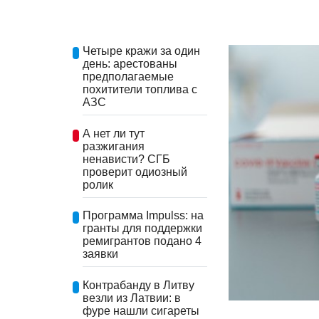
Четыре кражи за один
день: арестованы
предполагаемые
похитители топлива с
АЗС
А нет ли тут
разжигания
ненависти? СГБ
проверит одиозный
ролик
Программа Impulss: на
гранты для поддержки
ремигрантов подано 4
заявки
Контрабанду в Литву
везли из Латвии: в
фуре нашли сигареты