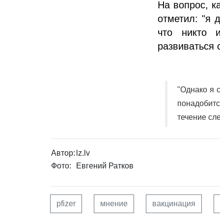
На вопрос, к
отметил: "я 
что никто 
развиваться 
"Однако я 
понадобит
течение сле
Автор:
lz.lv
Фото:
Евгений Ратков
pfizer
мнение
вакцинация