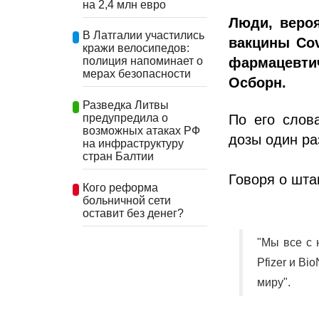
на 2,4 млн евро
Люди, веро
В Латгалии участились
вакцины Cov
кражи велосипедов:
фармацевти
полиция напоминает о
мерах безопасности
Осборн.
Разведка Литвы
По его слов
предупредила о
возможных атаках РФ
дозы один ра
на инфраструктуру
стран Балтии
Говоря о шта
Кого реформа
больничной сети
оставит без денег?
"Мы все с 
Pfizer и Bi
миру".