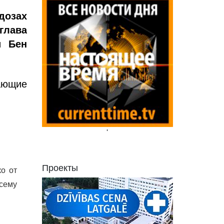
дозах
 глава
и Бен
ающие
'
Проекты
о от
всему