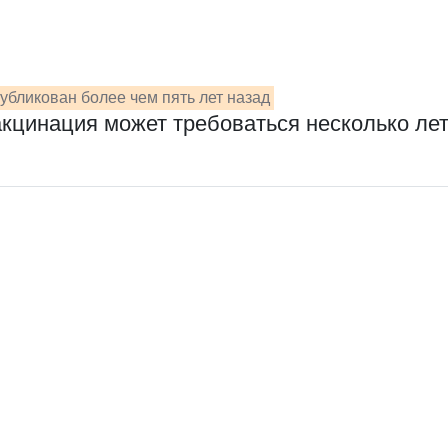
убликован более чем пять лет назад
акцинация может требоваться несколько ле