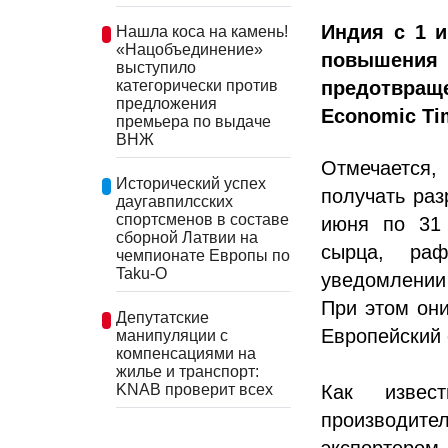
Индия с 1 и
Нашла коса на камень!
«Нацобъединение»
повышения
выступило
предотвращ
категорически против
предложения
Economic Ti
премьера по выдаче
ВНЖ
Отмечается,
Исторический успех
получать раз
даугавпилсских
спортсменов в составе
июня по 31 
сборной Латвии на
сырца, раф
чемпионате Европы по
Taku-O
уведомлении
При этом они
Депутатские
Европейский 
манипуляции с
компенсациями на
жилье и транспорт:
KNAB проверит всех
Как извес
производит
экспортером