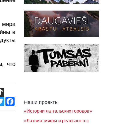
 мира
йны в
дукты
, что
TikTok
Twitter
Facebook
Наши проекты
«Истории латгальских городов»
«Латвия: мифы и реальность»