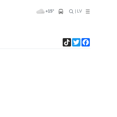
+15°
| LV
TikTok
Twitter
Facebook