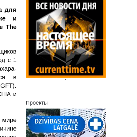
а для
нке и
е The
вщиков
од с 1
хара-
тся в
'
GFT).
 США и
Проекты
мире
ичине
шение