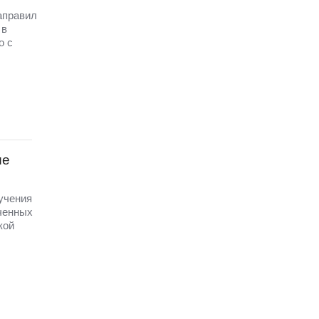
аправил
 в
о с
ые
 учения
ченных
кой