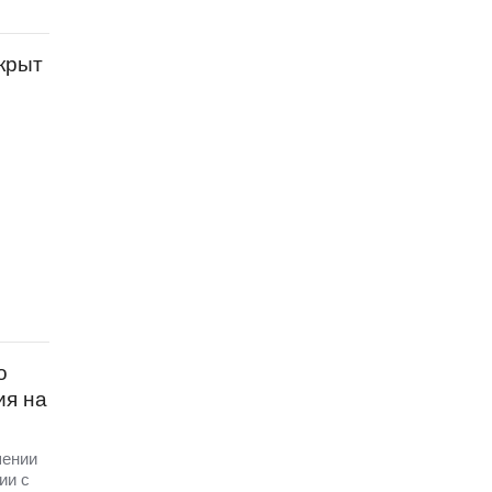
крыт
о
ия на
шении
ии с