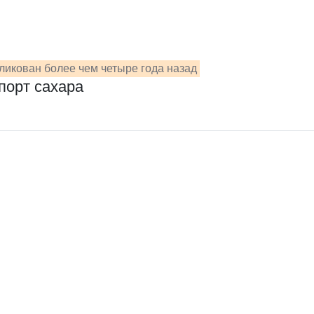
ликован более чем четыре года назад
порт сахара