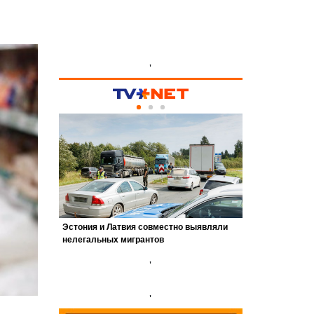
'
'
'