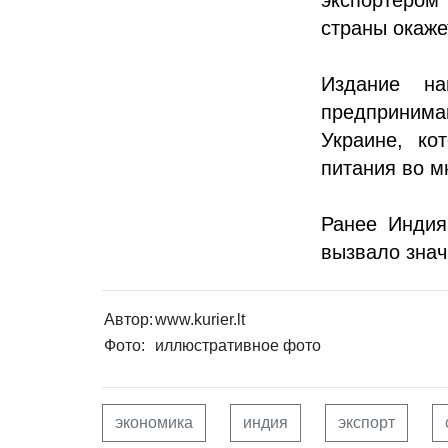
страны окаже
Издание н
предпринима
Украине, ко
питания во м
Ранее Индия
вызвало знач
Автор:
www.kurier.lt
Фото:
иллюстративное фото
экономика
индия
экспорт