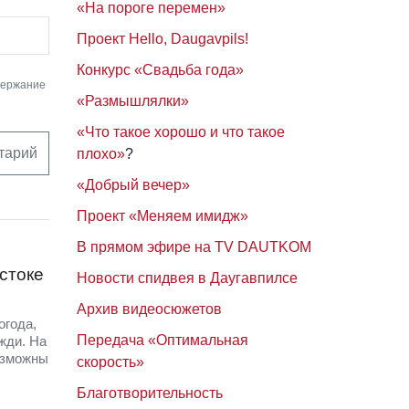
«На пороге перемен»
Проект Hello, Daugavpils!
Конкурс «Свадьба года»
держание
«Размышлялки»
«Что такое хорошо и что такое
тарий
плохо»
?
«Добрый вечер»
Проект «Меняем имидж»
В прямом эфире на TV DAUTKOM
стоке
Новости спидвея в Даугавпилсе
Архив видеосюжетов
огода,
Передача «Оптимальная
жди. На
озможны
скорость»
Благотворительность