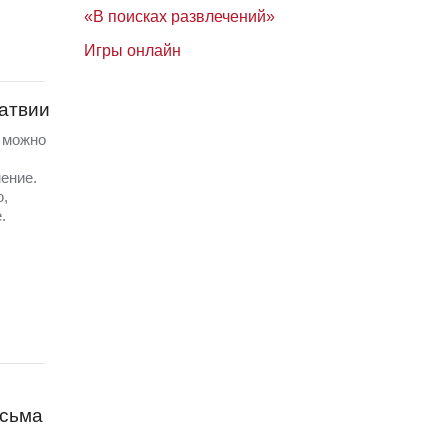
«В поисках развлечений»
Игры онлайн
Латвии
а можно
ение.
ю,
.
исьма