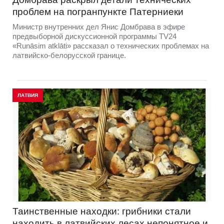
проблем на погранпункте Патерниеки
Министр внутренних дел Янис Домбрава в эфире
предвыборной дискуссионной программы TV24
«Runāsim atklāti» рассказал о технических проблемах на
латвийско-белорусской границе.
ЛАТВИЯ
Таинственные находки: грибники стали
находить в латвийских лесах непонятное и