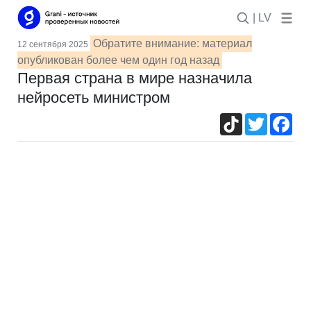
| LV
Обратите внимание: материал
12 сентября 2025
опубликован более чем один год назад
Первая страна в мире назначила
нейросеть министром
TikTok
Twitter
Fac