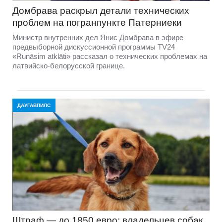
Домбравa раскрыл детали технических
проблем на погранпункте Патерниеки
Министр внутренних дел Янис Домбрава в эфире
предвыборной дискуссионной программы TV24
«Runāsim atklāti» рассказал о технических проблемах на
латвийско-белорусской границе.
ДАУГАВПИЛС
Штраф — до 1850 евро: владельцев собак