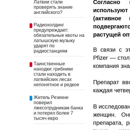
Согласно
Латвии стали
проверять знание
используют
английского?
(активное 
Радиохолдинг
подвергают
предупреждает:
растущей оп
обязательные квоты на
латышскую музыку
ударят по
В связи с э
радиостанциям
Pfizer — сто
Таинственные
компания зна
находки: грибники
стали находить в
латвийских лесах
Препарат вв
непонятное и редкое
каждая четве
Житель Резекне
поверил
В исследован
лжесотрудникам банка
и потерял более 7
женщин. Он
тысяч евро
препарата, 