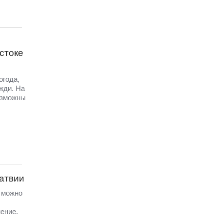
стоке
огода,
жди. На
озможны
Латвии
а можно
ение.