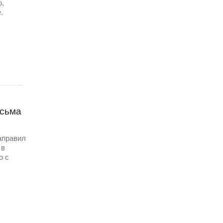
ю,
.
исьма
аправил
 в
о с