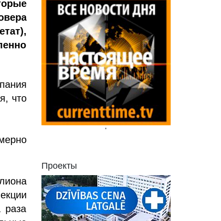
орые
овера
тат),
ленно
пания
я, что
'
мерно
Проекты
ллиона
екции
 раза