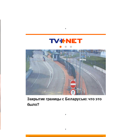
'
'
'