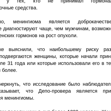
 у тех, кто не принимал гормонал
очные средства.
о, менингиома является доброкачестве
 диагностируют чаще, чем мужчинам, возможн
енских гормонов на рост опухоли.
же выяснили, что наибольшему риску раз
подвергаются женщины, которые начали прин
ле 31 года или которые использовали его в т
и более.
черкнуть, что исследование было наблюдател
азывает, что Депо-провера является при
ия менингиомы.