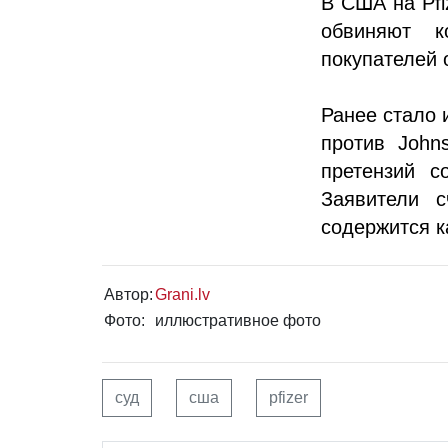
В США на Pfi
обвиняют 
покупателей 
Ранее стало 
против John
претензий с
Заявители с
содержится к
Автор:
Grani.lv
Фото:
иллюстративное фото
суд
сша
pfizer