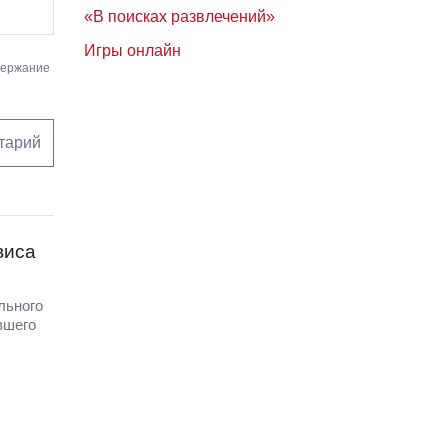
«В поисках развлечений»
Игры онлайн
держание
тарий
виса
льного
вшего