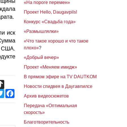
енщины
«На пороге перемен»
ждала
Проект Hello, Daugavpils!
рата.
Конкурс «Свадьба года»
«Размышлялки»
ли иск
Сумма
«Что такое хорошо и что такое
 США.
плохо»
?
дукте
«Добрый вечер»
Проект «Меняем имидж»
В прямом эфире на TV DAUTKOM
TikTok
Новости спидвея в Даугавпилсе
Twitter
Facebook
Архив видеосюжетов
Передача «Оптимальная
скорость»
Благотворительность