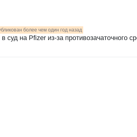
бликован более чем один год назад
 суд на Pfizer из-за противозачаточного с