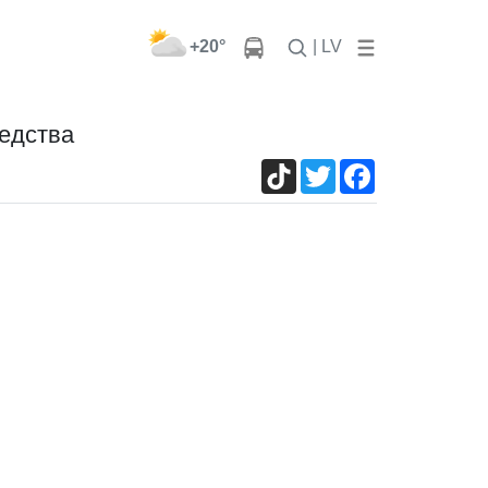
+20°
| LV
редства
TikTok
Twitter
Facebook