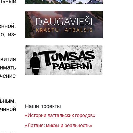
ьные
нной.
о, из-
вития
имать
ечение
ьным,
Наши проекты
чиной
«Истории латгальских городов»
«Латвия: мифы и реальность»