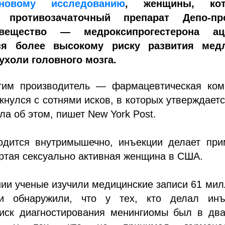
новому исследованию
, женщины, кот
 противозачаточный препарат Депо-пр
вещество — медроксипрогестерона аце
ся более высокому риску развития мед
ухоли головного мозга.
тим производитель — фармацевтическая ком
лкнулся с сотнями исков, в которых утверждаетс
ла об этом, пишет New York Post.
одится внутримышечно, инъекции делает при
ртая сексуально активная женщина в США.
ии ученые изучили медицинские записи 61 ми
и обнаружили, что у тех, кто делал инъ
риск диагностирования менингиомы был в два