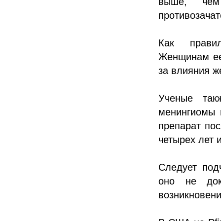
выше, чем
противозачат
Как правил
Женщинам ее
за влияния ж
Ученые так
менингиомы 
препарат пос
четырех лет 
Следует под
оно не док
возникновен