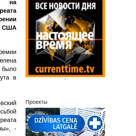
ал на
реата
рении
у США
ремии
делена
 было
ута в
'
Проекты
вский
сьбой
реата
ы», -