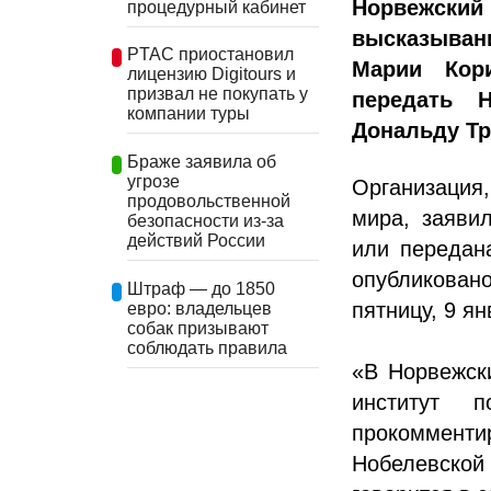
Норвежски
процедурный кабинет
высказыван
PTAC приостановил
Марии Кор
лицензию Digitours и
призвал не покупать у
передать 
компании туры
Дональду Тр
Браже заявила об
угрозе
Организация
продовольственной
мира, заяви
безопасности из-за
действий России
или передан
опубликован
Штраф — до 1850
пятницу, 9 ян
евро: владельцев
собак призывают
соблюдать правила
«В Норвежск
институт 
прокомменти
Нобелевской