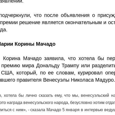
заявлении.
 подчеркнули, что после объявления о прису
премии решение является окончательным и ос
гда.
Марии Корины Мачадо
 Корина Мачадо заявила, что хотела бы пер
 премию мира Дональду Трампу или разделить
 США, который, по ее словам, курировал опе
ывшего правителя Венесуэлы Николаса Мадуро
о, хотела бы лично сказать ему, что мы, венесуэльский н
 это награда венесуэльского народа, безусловно хотим отда
литься с ним», - сказала Мачадо 5 января в интервью вед