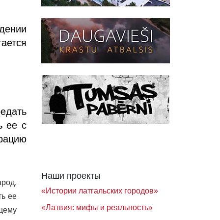
ждении
тается
едать
 ее с
рацию
.
Наши проекты
арод,
«Истории латгальских городов»
ть ее
«Латвия: мифы и реальность»
ущему