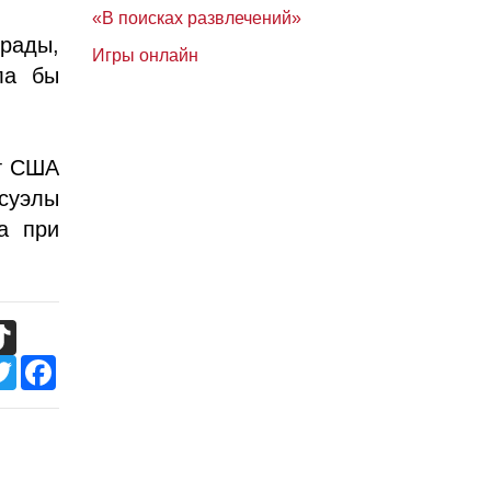
«В поисках развлечений»
грады,
Игры онлайн
ла бы
нт США
суэлы
а при
TikTok
Twitter
Facebook