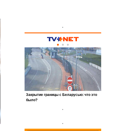
'
'
'