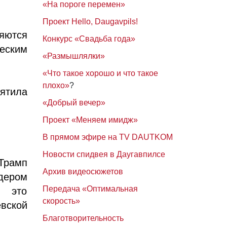
«На пороге перемен»
Проект Hello, Daugavpils!
яются
Конкурс «Свадьба года»
еским
«Размышлялки»
«Что такое хорошо и что такое
плохо»
?
ятила
«Добрый вечер»
Проект «Меняем имидж»
В прямом эфире на TV DAUTKOM
Новости спидвея в Даугавпилсе
Трамп
Архив видеосюжетов
дером
Передача «Оптимальная
, это
скорость»
евской
Благотворительность