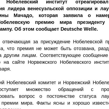
й Нобелевский институт отреагиров
ия лидера венесуэльской оппозиции и лау
ины Мачадо, которая заявила о наме
Нобелевскую премию мира президент
ампу. Об этом сообщает Deutsche Welle.
, отвечающая за присуждение Нобелевской п
ла, что премия не может быть отозвана, раз
а другим лицам. Соответствующее сообщение
о на сайте Норвежского Нобелевского инстит
варя.
ий Нобелевский комитет и Норвежский Нобеле
поступает множество обращений с про
ровать вопрос о постоянстве статуса лау
 премии мира. Факты ясны и хорошо известн