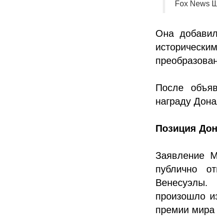
Fox News Ш
Она добавил
исторически
преобразова
После объя
награду Дона
Позиция До
Заявление М
публично о
Венесуэлы.
произошло из
премии мира 