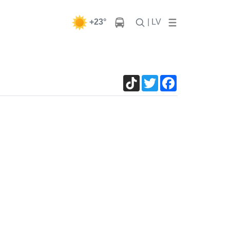
+23°
| LV
TikTok
Twitter
Facebook