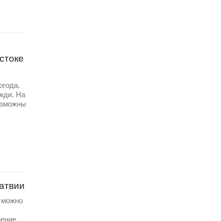
стоке
огода,
жди. На
озможны
Латвии
а можно
ение.