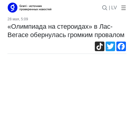
| LV
28 мая, 5:09
«Олимпиада на стероидах» в Лас-
Вегасе обернулась громким провалом
TikTok
Twitter
Fac