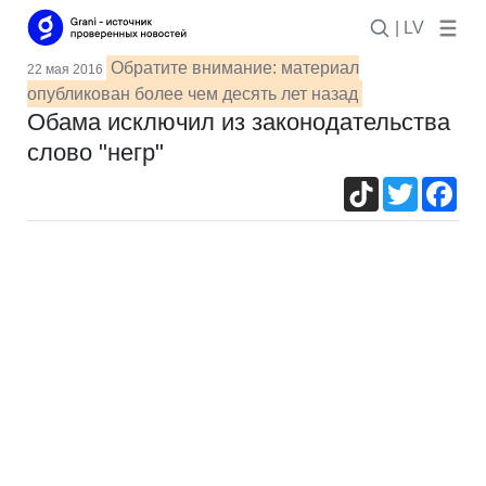
| LV
Обратите внимание: материал
22 мая 2016
опубликован более чем десять лет назад
Обама исключил из законодательства
слово "негр"
TikTok
Twitter
Fac