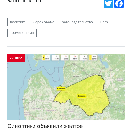
Фото:
flickr.com
Twitter
Fac
политика
барак обама
законодательство
негр
терминология
ЛАТВИЯ
Синоптики объявили желтое