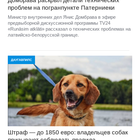
Домбравa раскрыл детали технических
проблем на погранпункте Патерниеки
Министр внутренних дел Янис Домбрава в эфире
предвыборной дискуссионной программы TV24
«Runāsim atklāti» рассказал о технических проблемах на
латвийско-белорусской границе.
ДАУГАВПИЛС
Штраф — до 1850 евро: владельцев собак
призывают соблюдать правила