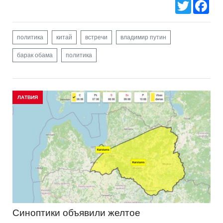
Twitter
Fac
политика
китай
встречи
владимир путин
барак обама
политика
ЛАТВИЯ
Синоптики объявили желтое