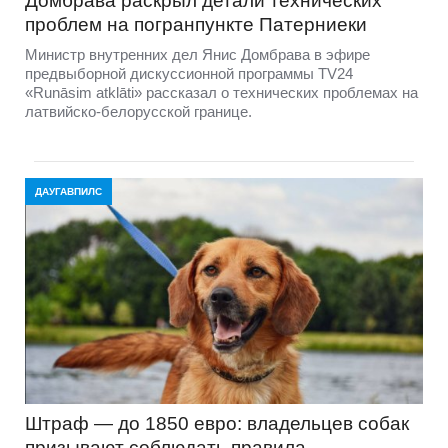
Домбравa раскрыл детали технических
проблем на погранпункте Патерниеки
Министр внутренних дел Янис Домбрава в эфире
предвыборной дискуссионной программы TV24
«Runāsim atklāti» рассказал о технических проблемах на
латвийско-белорусской границе.
ДАУГАВПИЛС
Штраф — до 1850 евро: владельцев собак
призывают соблюдать правила