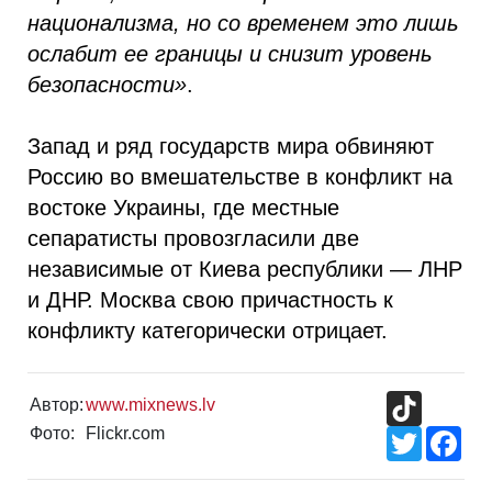
национализма, но со временем это лишь
ослабит ее границы и снизит уровень
безопасности»
.
Запад и ряд государств мира обвиняют
Россию во вмешательстве в конфликт на
востоке Украины, где местные
сепаратисты провозгласили две
независимые от Киева республики — ЛНР
и ДНР. Москва свою причастность к
конфликту категорически отрицает.
TikTok
Автор:
www.mixnews.lv
Фото:
Flickr.com
Twitter
Fac