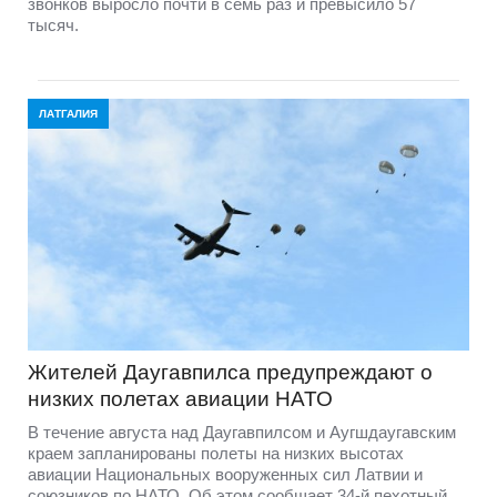
звонков выросло почти в семь раз и превысило 57
тысяч.
ЛАТГАЛИЯ
Жителей Даугавпилса предупреждают о
низких полетах авиации НАТО
В течение августа над Даугавпилсом и Аугшдаугавским
краем запланированы полеты на низких высотах
авиации Национальных вооруженных сил Латвии и
союзников по НАТО. Об этом сообщает 34-й пехотный