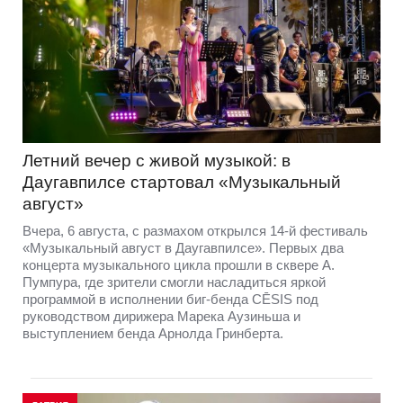
Летний вечер с живой музыкой: в
Даугавпилсе стартовал «Музыкальный
август»
Вчера, 6 августа, с размахом открылся 14-й фестиваль
«Музыкальный август в Даугавпилсе». Первых два
концерта музыкального цикла прошли в сквере А.
Пумпура, где зрители смогли насладиться яркой
программой в исполнении биг-бенда CĒSIS под
руководством дирижера Марека Аузиньша и
выступлением бенда Арнолда Гринберта.