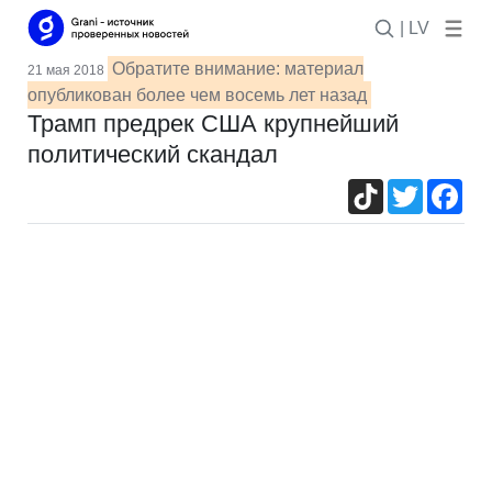
| LV
Обратите внимание: материал
21 мая 2018
опубликован более чем восемь лет назад
Трамп предрек США крупнейший
политический скандал
TikTok
Twitter
Fac