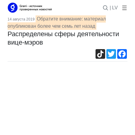
| LV
Обратите внимание: материал
14 августа 2019
опубликован более чем семь лет назад
Распределены сферы деятельности
вице-мэров
TikTok
Twitter
Fac