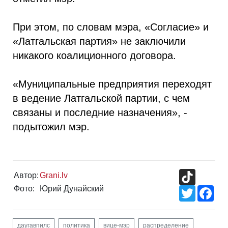
При этом, по словам мэра, «Согласие» и
«Латгальская партия» не заключили
никакого коалиционного договора.
«Муниципальные предприятия переходят
в ведение Латгальской партии, с чем
связаны и последние назначения», -
подытожил мэр.
TikTok
Автор:
Grani.lv
Фото:
Юрий Дунайский
Twitter
Fac
даугавпилс
политика
вице-мэр
распределение