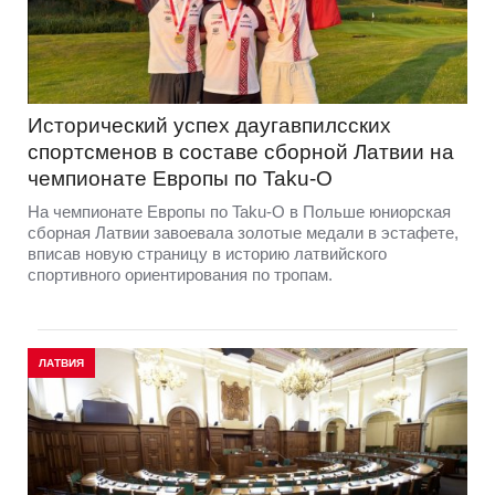
Исторический успех даугавпилсских
спортсменов в составе сборной Латвии на
чемпионате Европы по Taku-O
На чемпионате Европы по Taku-O в Польше юниорская
сборная Латвии завоевала золотые медали в эстафете,
вписав новую страницу в историю латвийского
спортивного ориентирования по тропам.
ЛАТВИЯ