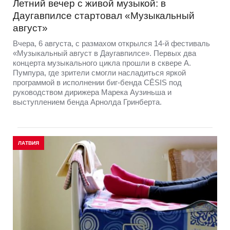
Летний вечер с живой музыкой: в
Даугавпилсе стартовал «Музыкальный
август»
Вчера, 6 августа, с размахом открылся 14-й фестиваль
«Музыкальный август в Даугавпилсе». Первых два
концерта музыкального цикла прошли в сквере А.
Пумпура, где зрители смогли насладиться яркой
программой в исполнении биг-бенда CĒSIS под
руководством дирижера Марека Аузиньша и
выступлением бенда Арнолда Гринберта.
ЛАТВИЯ