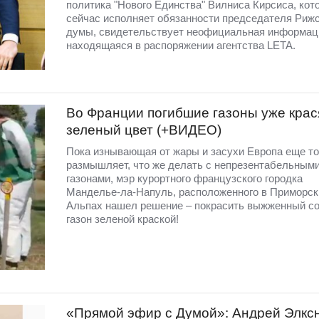
политика "Нового Единства" Вилниса Кирсиса, кот
сейчас исполняет обязанности председателя Риж
думы, свидетельствует неофициальная информац
находящаяся в распоряжении агентства LETA.
Во Франции погибшие газоны уже крас
зеленый цвет (+ВИДЕО)
Пока изнывающая от жары и засухи Европа еще т
размышляет, что же делать с непрезентабельным
газонами, мэр курортного французского городка
Манделье-ла-Напуль, расположенного в Приморск
Альпах нашел решение – покрасить выжженный с
газон зеленой краской!
«Прямой эфир с Думой»: Андрей Элкс