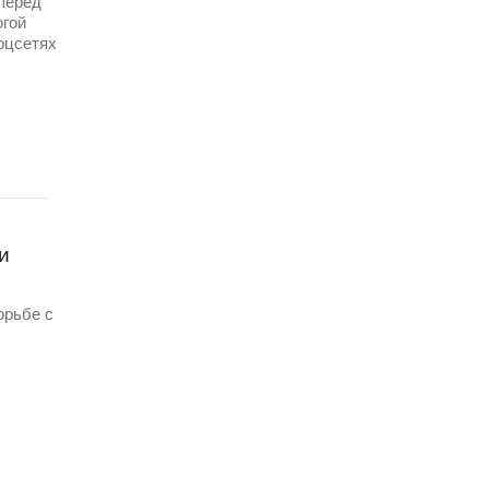
перед
огой
оцсетях
и
орьбе с