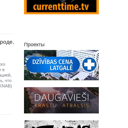
роде,
Проекты
ого
е в
ацией,
ь, что
(KNAB)