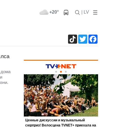
+20°
| LV
TikTok
Twitter
Facebook
илса
 дома
 и
зни.