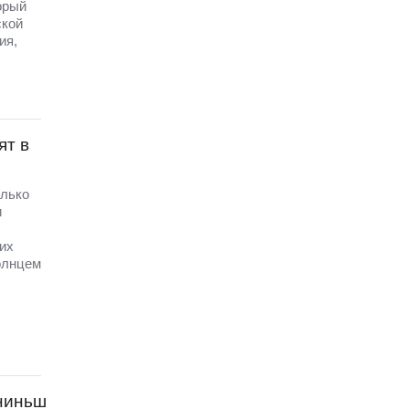
орый
ской
ия,
ят в
олько
и
их
олнцем
ниньш