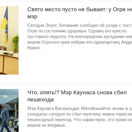
Свято место пусто не бывает: у Огре 
мэр
Сегодня Эгилс Хелманис сообщил об уходе с пост
Огре по состоянию здоровья. Однако его кресло
пустовало недолго. На внечередном заседании но
мэром Огрского края избран его однопартиец Андр
Крауя.
Что, опять!? Мэр Каунаса снова сбил
пешехода
Мэр Каунаса Висвальдас Матийошайтис вновь в ц
скандала: сегодня он сбил мужчину, мирно пересе
пешеходный переход. Что характерно, это происхо
мэром не впервые.