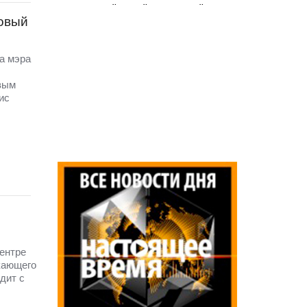
новый
а мэра
вым
ис
ентре
кающего
дит с