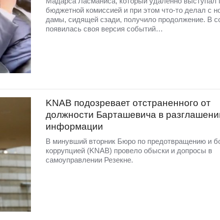
Мадарса Ласманиса, который удаленно выступал 
бюджетной комиссией и при этом что-то делал с н
дамы, сидящей сзади, получило продолжение. В с
появилась своя версия событий…
KNAB подозревает отстраненного от
должности Барташевича в разглашени
информации
В минувший вторник Бюро по предотвращению и б
коррупцией (KNAB) провело обыски и допросы в
самоуправлении Резекне.