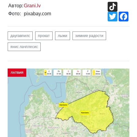
TikTok
Автор:
Grani.lv
Фото:
pixabay.com
Twitter
Fac
даугавпилс
прокат
лыжи
зимние радости
янис лачплесис
ЛАТВИЯ