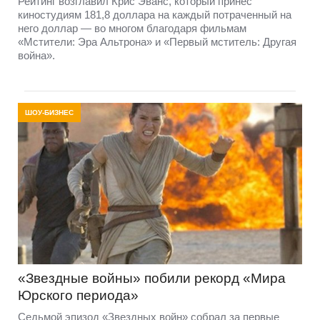
Рейтинг возглавил Крис Эванс, который принес
киностудиям 181,8 доллара на каждый потраченный на
него доллар — во многом благодаря фильмам
«Мстители: Эра Альтрона» и «Первый мститель: Другая
война».
ШОУ-БИЗНЕС
«Звездные войны» побили рекорд «Мира
Юрского периода»
Седьмой эпизод «Звездных войн» собрал за первые