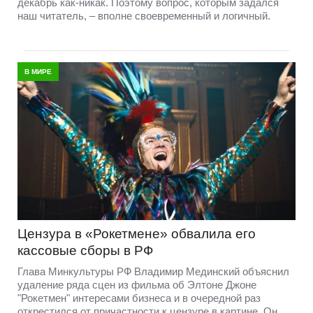
декабрь как-никак. Поэтому вопрос, которым задался
наш читатель, – вполне своевременный и логичный.
В МИРЕ
Цензура в «Рокетмене» обвалила его
кассовые сборы в РФ
Глава Минкультуры РФ Владимир Мединский объяснил
удаление ряда сцен из фильма об Элтоне Джоне
"Рокетмен" интересами бизнеса и в очередной раз
открестился от причастности к цензуре в картине. Он