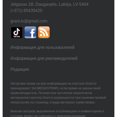
Jelgavas 1B, Daugavpils, Latvija, LV-5404
(+371) 65435420
grani.lv@gmail.com
Информация для пользователей
Информация для рекламодателей
Редакция
Авторские права на всю информацию на портале Grani.lv
принадлежат SIA MEDIASTRIMS, если прямо не указан иной
правообладатель. Полная или частичная перепечатка
материалов портала Grani.lv разрешается при наличии прямой
гиперссылки на страницу, откуда материал заимствован.
Мнение авторов, выраженное в публикациях и комментариях к
статьям, может не совпадать с мнением редакции.