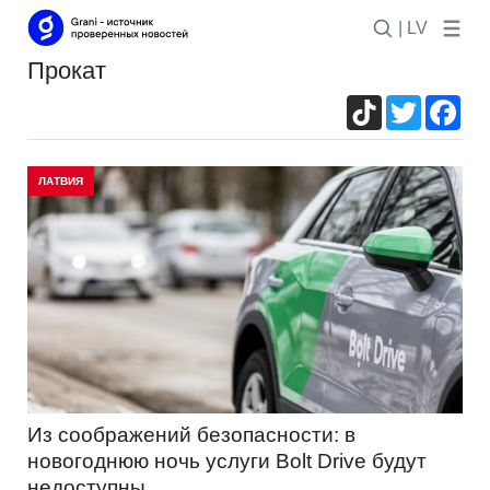
| LV
прокат
TikTok
Twitter
Fac
ЛАТВИЯ
Из соображений безопасности: в
новогоднюю ночь услуги Bolt Drive будут
недоступны