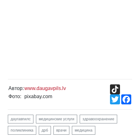
TikTok
Автор:
www.daugavpils.lv
Фото:
pixabay.com
Twitter
Fac
даугавпилс
медицинские услуги
здравоохранение
поликлиника
дрб
врачи
медицина