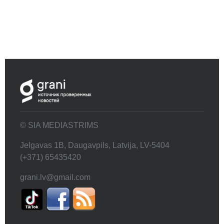
© SIA MEDIASTRIMS
Jelgavas 1B, Daugavpils, Latvija, LV-5404
(+371) 65435420
grani.lv@gmail.com