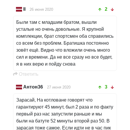
Il
2
26 июня 2020
Были там с младшим братом, вышли
усталые но очень довольные. Я крупной
комплекции, брат спортсмен оба справились
со всем без проблем. Братишка постоянно
зовёт ещё. Видно что вложили очень много
сил и времени. Да не все сразу но все будет,
я в них верю и пойду снова
Oтветить
Антон36
3
27 июня 2020
Зарасай, На котловане говорят что
гарантируют 45 минут, был 2 раза и по факту
первый раз нас запустили раньше и мы
были на батуте 52 минуты второй раз 50. В
зарасая тоже самое. Если идти не в час пик