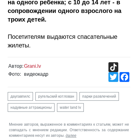
на одного ребенка; с 10 до 14 лет - в
сопровождении одного взрослого на
троих детей.
Посетителям выдаются спасательные
жилеты.
TikTok
Автор:
Grani.lv
Фото:
видеокадр
Twitter
Fac
даугавпилс
ругельский котлован
парки развлечений
надувные аттракционы
water land lv
Мнение авторов, выраженное в комментариях к статьям, может не
совпадать с мнением редакции. Ответственность за содержание
комментариев несут их авторы.
далее