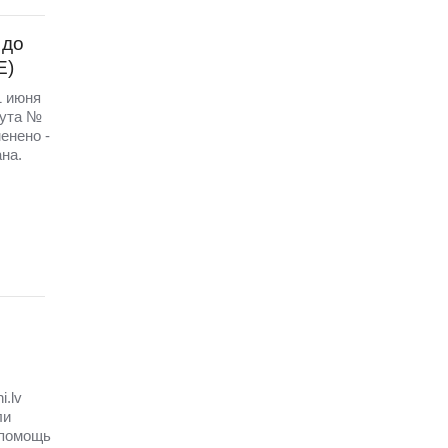
 до
Е)
1 июня
рута №
енено -
ана.
.lv
ли
 помощь