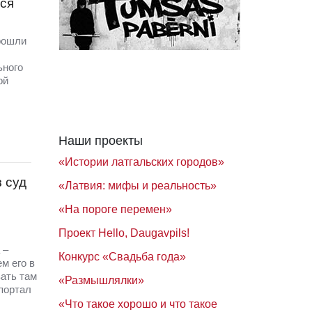
ся
прошли
ьного
ой
Наши проекты
«Истории латгальских городов»
 суд
«Латвия: мифы и реальность»
«На пороге перемен»
Проект Hello, Daugavpils!
 –
Конкурс «Свадьба года»
м его в
вать там
«Размышлялки»
портал
«Что такое хорошо и что такое