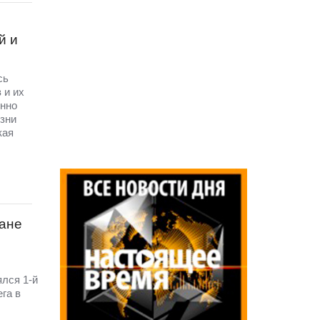
й и
сь
 и их
енно
зни
кая
ане
ялся 1-й
га в