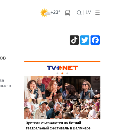
+23°
| LV
TikTok
Twitter
Facebook
сов
за
нные в