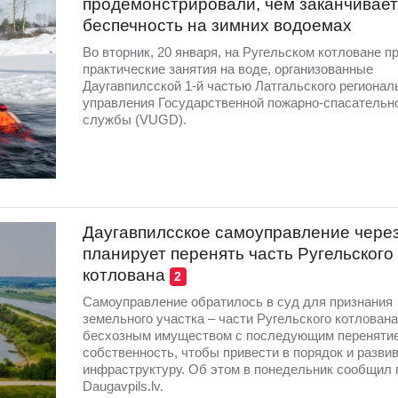
продемонстрировали, чем заканчивает
беспечность на зимних водоемах
Во вторник, 20 января, на Ругельском котловане 
практические занятия на воде, организованные
Даугавпилсской 1-й частью Латгальского регионал
управления Государственной пожарно-спасательн
службы (VUGD).
Даугавпилсское самоуправление через
планирует перенять часть Ругельского
котлована
2
Самоуправление обратилось в суд для признания
земельного участка – части Ругельского котлована
бесхозным имуществом с последующим перенятие
собственность, чтобы привести в порядок и разви
инфраструктуру. Об этом в понедельник сообщил 
Daugavpils.lv.