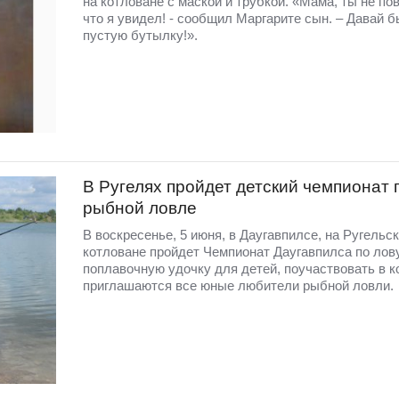
на котловане с маской и трубкой. «Мама, ты не по
что я увидел! - сообщил Маргарите сын. – Давай 
пустую бутылку!».
В Ругелях пройдет детский чемпионат 
рыбной ловле
В воскресенье, 5 июня, в Даугавпилсе, на Ругельс
котловане пройдет Чемпионат Даугавпилса по лов
поплавочную удочку для детей, поучаствовать в к
приглашаются все юные любители рыбной ловли.