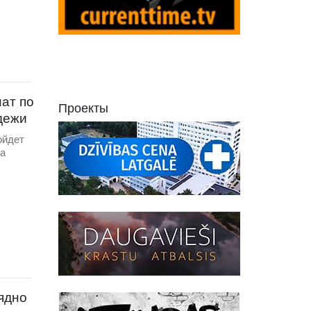
ат по
Проекты
дежи
ойдет
на
лядно