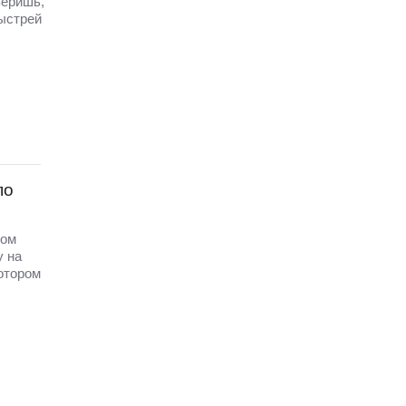
веришь,
быстрей
по
ком
у на
отором