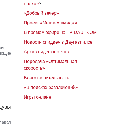
плохо»
?
«Добрый вечер»
Проект «Меняем имидж»
В прямом эфире на TV DAUTKOM
Новости спидвея в Даугавпилсе
ия –
Архив видеосюжетов
ающие
Передача «Оптимальная
скорость»
Благотворительность
«В поисках развлечений»
Игры онлайн
едузы
плавал