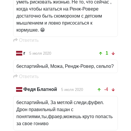
уметь рисковать жизнью. Не то, что сейчас ,
когда чтобы кататься на Ренж-Ровере
достаточно быть скоморохом с детским
мышлением и ловко присосаться к
кормушке. 😁
Oтветить
r
1
5 июля 2020
беспартийный, Можа, Рендж-Ровер, сельпо?
Oтветить
Федя Блатной
-4
5 июля 2020
беспартийный, За метлой следи,фуфел.
Дрон правильный пацан с
понятиями,ты,фраер,можешь круто попасть
за свое гониво