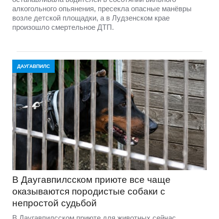
алкогольного опьянения, пресекла опасные манёвры
возле детской площадки, а в Лудзенском крае
произошло смертельное ДТП.
ДАУГАВПИЛС
В Даугавпилсском приюте всe чаще
оказываются породистые собаки с
непростой судьбой
В Даугавпилсском приюте для животных сейчас