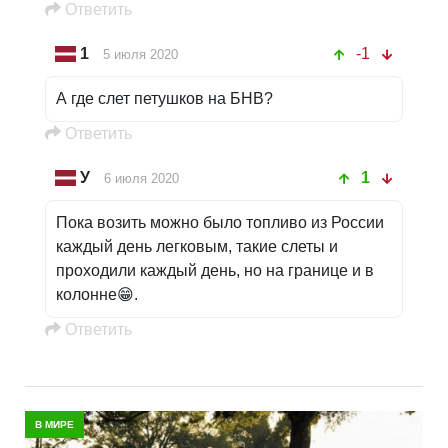
Oтветить
1
-1
5 июля 2020
А где слет петушков на БНВ?
Oтветить
У
1
6 июля 2020
Пока возить можно было топливо из России
каждый день легковым, такие слеты и
проходили каждый день, но на границе и в
колонне😁.
Oтветить
В МИРЕ