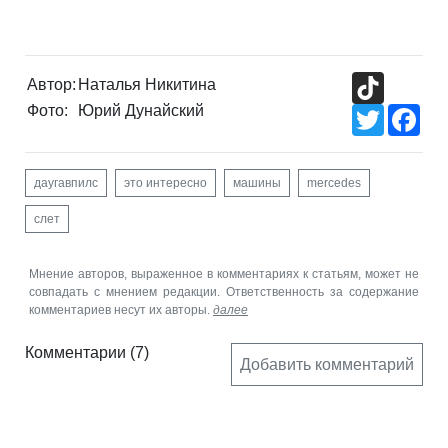
TikTok
Автор:
Наталья Никитина
Фото:
Юрий Дунайский
Twitter
Fac
даугавпилс
это интересно
машины
mercedes
слет
Мнение авторов, выраженное в комментариях к статьям, может не
совпадать с мнением редакции. Ответственность за содержание
комментариев несут их авторы.
далее
Комментарии
(7)
Добавить комментарий