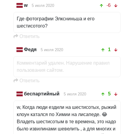
w
-6
5 июля 2020
Где фотографии Элксниньша и его
шестисотого?
Oтветить
Федя
1
5 июля 2020
Комментарий удален. Нарушение правил
пользования сайтом.
Oтветить
беспартийный
5
5 июля 2020
w, Когда люди ездили на шестисотых, рыжий
клоун катался по Химии на лисапеде. 😂
Владеть шестисотым в те времена, это надо
было извилинами шевелить , а для многих и