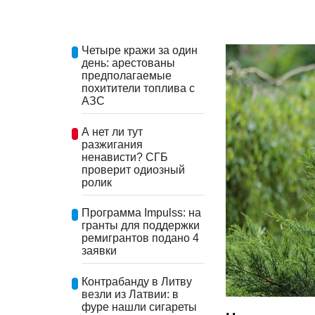
Четыре кражи за один
день: арестованы
предполагаемые
похитители топлива с
АЗС
А нет ли тут
разжигания
ненависти? СГБ
проверит одиозный
ролик
Программа Impulss: на
гранты для поддержки
ремигрантов подано 4
заявки
Контрабанду в Литву
везли из Латвии: в
фуре нашли сигареты