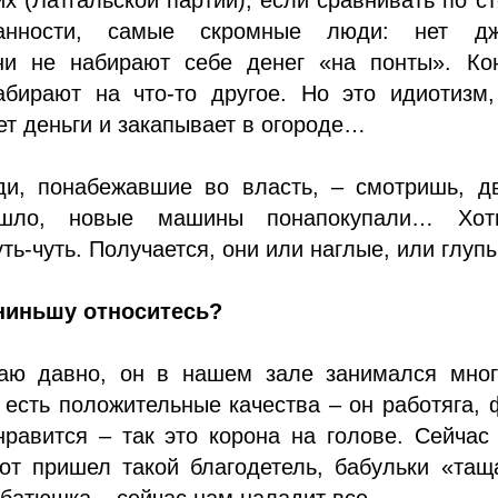
ванности, самые скромные люди: нет дж
Они не набирают себе денег «на понты». Кон
абирают на что-то другое. Но это идиотизм,
ет деньги и закапывает в огороде…
и, понабежавшие во власть, – смотришь, дв
ошло, новые машины понапокупали… Хо
ть-чуть. Получается, они или наглые, или глуп
сниньшу относитесь?
аю давно, он в нашем зале занимался мног
 есть положительные качества – он работяга, 
равится – так это корона на голове. Сейчас
от пришел такой благодетель, бабульки «тащ
батюшка – сейчас нам наладит все.