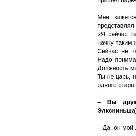
Мне кажетс
представлял 
«Я сейчас т
начну таким 
Сейчас не т
Надо понима
Должность мэ
Ты не царь, 
одного старш
– Вы друж
Элксниньша
– Да, он мой