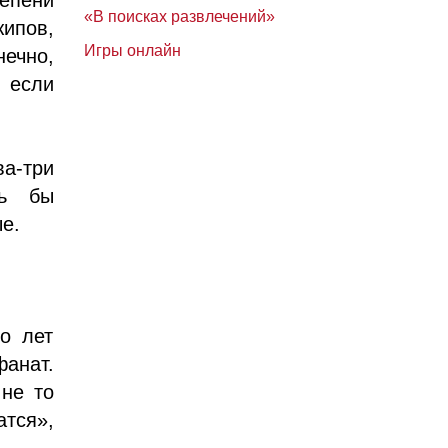
«В поисках развлечений»
ипов,
Игры онлайн
ечно,
 если
а-три
ть бы
ые.
о лет
фанат.
 не то
атся»,