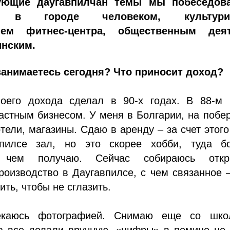
ующие даугавпилчан темы мы побеседов
м в городе человеком, культурис
лем фитнес-центра, общественным дея
инским.
 занимаетесь сегодня? Что приносит доход?
оего дохода сделал в 90-х годах. В 88-м 
астным бизнесом. У меня в Болгарии, на побе
отели, магазины. Сдаю в аренду – за счет этого
пилсе зал, но это скорее хобби, туда б
 чем получаю. Сейчас собираюсь откр
оизводство в Даугавпилсе, с чем связанное 
ить, чтобы не сглазить.
каюсь фотографией. Снимаю еще со шко
да все делали вручную, «цифры» в помине не