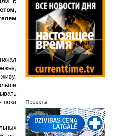
али с
том,
телем
начал
режье,
 живу.
'
ольше
ывать
– пока
Проекты
льных
 было.