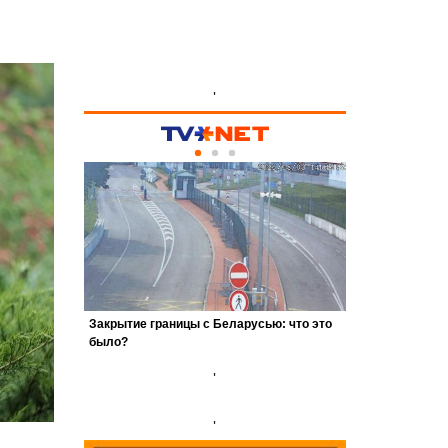
'
'
'