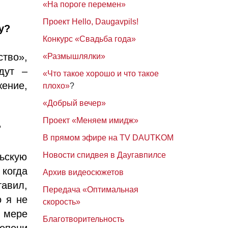
«На пороге перемен»
Проект Hello, Daugavpils!
у?
Конкурс «Свадьба года»
ство»,
«Размышлялки»
дут –
«Что такое хорошо и что такое
ение,
плохо»
?
«Добрый вечер»
Проект «Меняем имидж»
?
В прямом эфире на TV DAUTKOM
Новости спидвея в Даугавпилсе
ьскую
 когда
Архив видеосюжетов
тавил,
Передача «Оптимальная
о я не
скорость»
й мере
Благотворительность
тепени