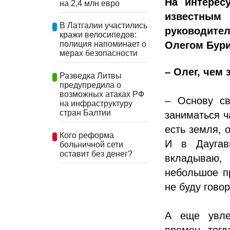
На интерес
на 2,4 млн евро
известны
В Латгалии участились
руководите
кражи велосипедов:
Олегом Бур
полиция напоминает о
мерах безопасности
– Олег, чем
Разведка Литвы
предупредила о
возможных атаках РФ
– Основу св
на инфраструктуру
стран Балтии
заниматься ч
есть земля, 
Кого реформа
И в Даугав
больничной сети
оставит без денег?
вкладываю,
небольшое пр
не буду говор
А еще увле
времен, тог