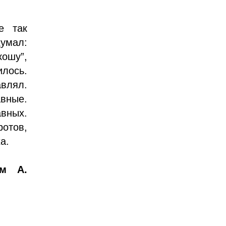
е так
думал:
кошу”,
илось.
влял.
авные.
авных.
ротов,
а.
ем А.