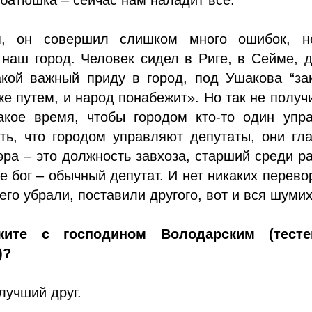
я, он совершил слишком много ошибок, н
наш город. Человек сидел в Риге, в Сейме, 
акой важный приду в город, под Ушакова “за
же путем, и народ понабежит». Но так не получ
акое время, чтобы городом кто-то один упра
ть, что городом управляют депутаты, они гл
ра – это должность завхоза, старший среди р
не бог – обычный депутат. И нет никаких перево
его убрали, поставили другого, вот и вся шумих
ите с господином Володарским (тест
)?
 лучший друг.