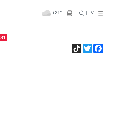
+21°
| LV
81
TikTok
Twitter
Facebook