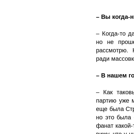
– Вы когда-
– Когда-то д
но не прош
рассмотрю. 
ради массовки
– В нашем г
– Как таков
партию уже м
еще была Стр
но это была 
фанат какой-
вижу, что у 