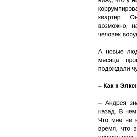
коррумпиро
квартир... 
возможно, н
человек вору
А новые люд
месяца пр
подождали чу
– Как к Элк
– Андрея зн
назад. В нем
Что мне не н
время, что в
пришел царь-