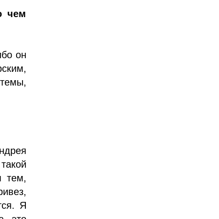
о чем
ибо он
рским,
 темы,
Андрея
 такой
 тем,
ивез,
ся. Я
а это