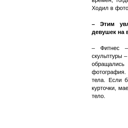
Ходил в фото
– Этим ув
девушек на 
– Фитнес –
скульптуры –
обращалис
фотография
тела. Если 
курточки, ма
тело.