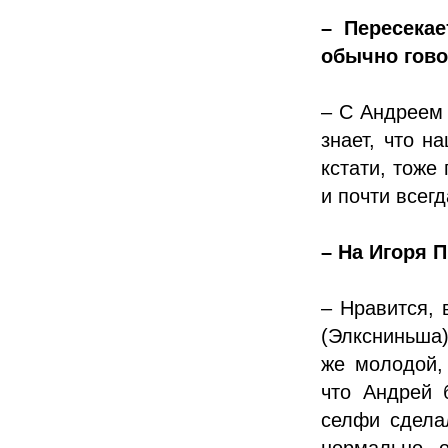
– Пересека
обычно гово
– С Андреем 
знает, что н
кстати, тоже
и почти всег
– На Игоря 
– Нравится, 
(Элксниньша)
же молодой,
что Андрей 
селфи сдела
нормально 