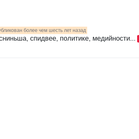
бликован более чем шесть лет назад
сниньша, спидвее, политике, медийности...