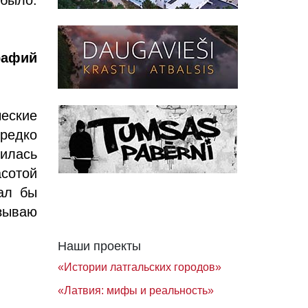
рафий
еские
ередко
илась
сотой
ал бы
азываю
Наши проекты
«Истории латгальских городов»
«Латвия: мифы и реальность»