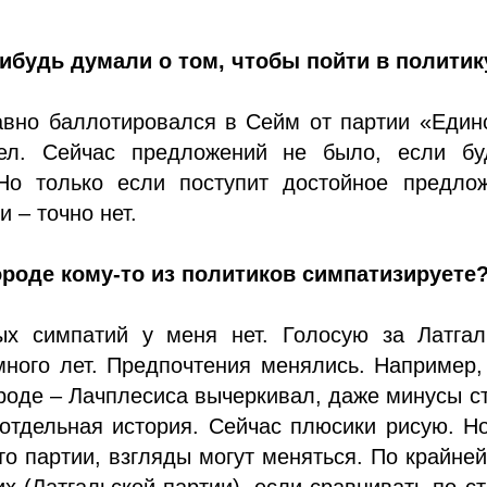
нибудь думали о том, чтобы пойти в политик
авно баллотировался в Сейм от партии «Един
ел. Сейчас предложений не было, если бу
Но только если поступит достойное предлож
 – точно нет.
ороде кому-то из политиков симпатизируете
ых симпатий у меня нет. Голосую за Латгал
ного лет. Предпочтения менялись. Например,
оде – Лачплесиса вычеркивал, даже минусы с
отдельная история. Сейчас плюсики рисую. Н
то партии, взгляды могут меняться. По крайне
них (Латгальской партии), если сравнивать по с