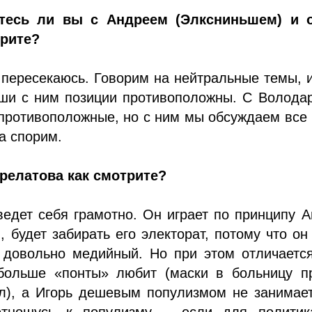
етесь ли вы с Андреем (Элксниньшем) и 
рите?
пересекаюсь. Говорим на нейтральные темы, 
аши с ним позиции противоположны. С Волода
 противоположные, но с ним мы обсуждаем все
да спорим.
Прелатова как смотрите?
ведет себя грамотно. Он играет по принципу 
, будет забирать его электорат, потому что он
 довольно медийный. Но при этом отличается
больше «понты» любит (маски в больницу пр
л), а Игорь дешевым популизмом не занимает
отношусь к популизму – если для политик