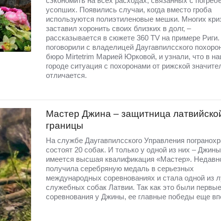
сэкономить на всех расходах, связанных с погреб
усопших. Появились случаи, когда вместо гроба
используются полиэтиленовые мешки. Многих кри
заставил хоронить своих близких в долг, –
рассказывается в сюжете 360 TV на примере Риги. 
поговорили с владелицей Даугавпилсского похоро
бюро Mirtetrim Марией Юрковой, и узнали, что в н
городе ситуация с похоронами от рижской значите
отличается.
Мастер Джина – защитница латвийско
границы
На службе Даугавпилсского Управления погранох
состоят 20 собак. И только у одной из них – Джины
имеется высшая квалификация «Мастер». Недавн
получила серебряную медаль в серьезных
международных соревнованиях и стала одной из 
служебных собак Латвии. Так как это были первы
соревнования у Джины, ее главные победы еще вп