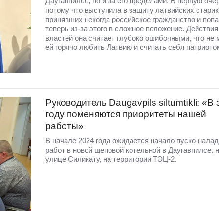
Даугавпилсе, но и за его пределами. В первую оч
потому что выступила в защиту латвийских старик
принявших некогда российское гражданство и поп
теперь из-за этого в сложное положение. Действия
властей она считает глубоко ошибочными, что не
ей горячо любить Латвию и считать себя патриото
Руководитель Daugavpils siltumtīkli: «В
году поменяются приоритеты нашей
работы»
В начале 2024 года ожидается начало пуско-нала
работ в новой щеповой котельной в Даугавпилсе, 
улице Силикату, на территории ТЭЦ-2.