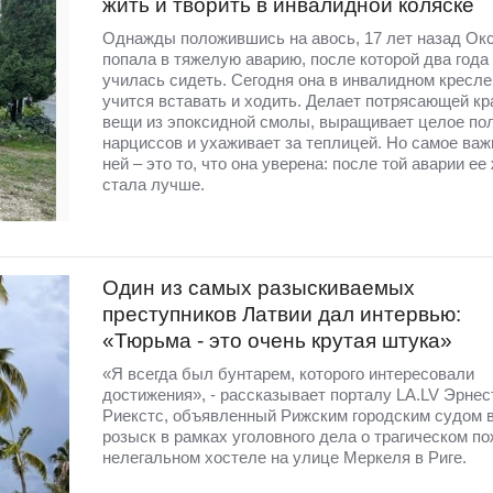
жить и творить в инвалидной коляске
Однажды положившись на авось, 17 лет назад Ок
попала в тяжелую аварию, после которой два года
училась сидеть. Сегодня она в инвалидном кресле
учится вставать и ходить. Делает потрясающей к
вещи из эпоксидной смолы, выращивает целое по
нарциссов и ухаживает за теплицей. Но самое важ
ней – это то, что она уверена: после той аварии ее
стала лучше.
Один из самых разыскиваемых
преступников Латвии дал интервью:
«Тюрьма - это очень крутая штука»
«Я всегда был бунтарем, которого интересовали
достижения», - рассказывает порталу LA.LV Эрнес
Риекстс, объявленный Рижским городским судом 
розыск в рамках уголовного дела о трагическом по
нелегальном хостеле на улице Меркеля в Риге.