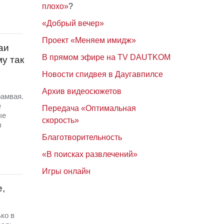
плохо»
?
«Добрый вечер»
Проект «Меняем имидж»
аи
В прямом эфире на TV DAUTKOM
у так
Новости спидвея в Даугавпилсе
Архив видеосюжетов
рамвая.
е
Передача «Оптимальная
ые
скорость»
в
Благотворительность
«В поисках развлечений»
Игры онлайн
,
ко в