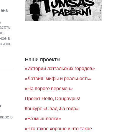
сана
,
расоты
ле
ное в
 жизнь
Наши проекты
«Истории латгальских городов»
«Латвия: мифы и реальность»
«На пороге перемен»
Проект Hello, Daugavpils!
т
Конкурс «Свадьба года»
в
жаре в
«Размышлялки»
«Что такое хорошо и что такое