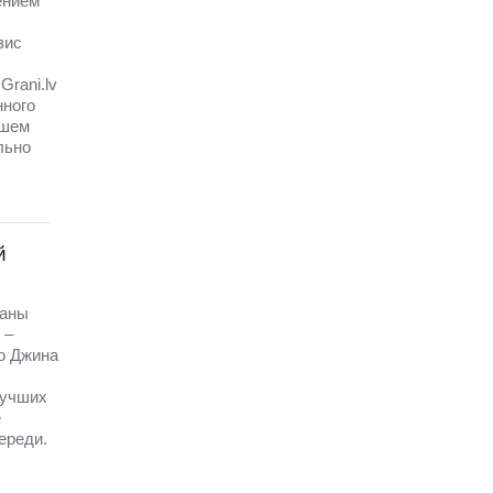
ением
зис
Grani.lv
нного
ашем
льно
й
раны
 –
о Джина
лучших
е
ереди.