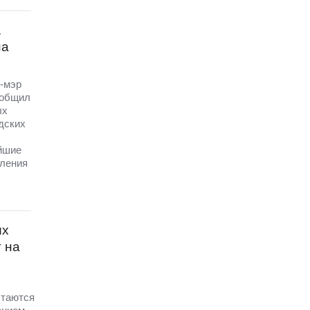
.
на
е-мэр
ообщил
ых
дских
йшие
вления
их
т на
ытаются