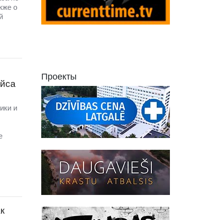
кже о
й
Проекты
ейса
ики и
е
к