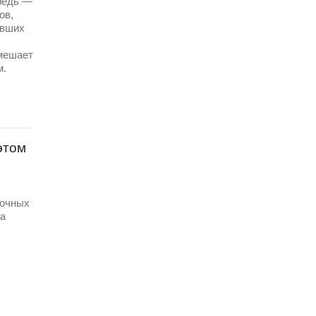
ередь —
ов,
авших
 мешает
м.
 этом
дочных
на