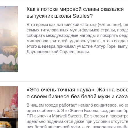
Как в потоке мировой славы оказался
выпускник школы Saules?
В то время как латвийский «Поток» («Straume»), од
самых титулованных мультфильмов страны, прод
собирать международные награды и покорять сер
миллионов зрителей, удалось узнать, что в создан
этого шедевра принимал участие Артур Горе, выпу
Даугавпилсской Саулес школы.
«Это очень точная наука». Жанна Бос
о своем бизнесе без белой муки и сах
В нашем городе работает немало кондитеров, но е
один особенный. Это Жанна Босова, создавшая б
ПП-выпечки Marwell Sweets. Ее эклеры и профитр
идеально поднимаются даже при условии отсутств
них белой пшеничной муки, а ее шоколадная колба