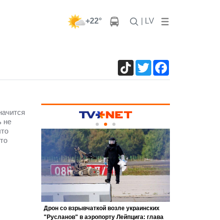
+22°
| LV
TikTok
Twitter
Facebook
начится
 не
что
то