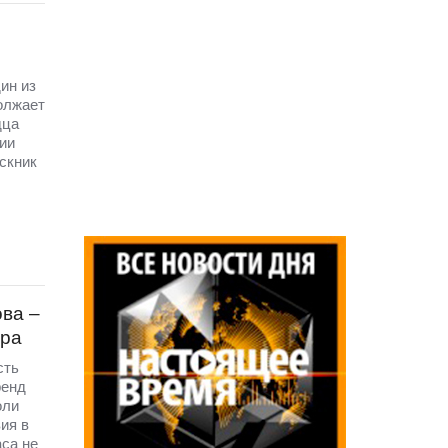
ин из
олжает
дца
ии
скник
ова –
ара
сть
ренд
оли
ия в
са не