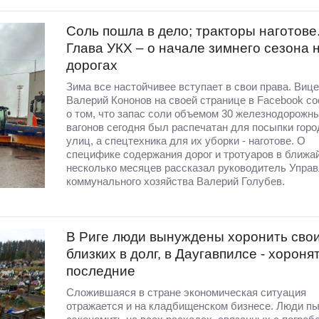
Соль пошла в дело; тракторы наготове
Глава УКХ – о начале зимнего сезона 
дорогах
Зима все настойчивее вступает в свои права. Виц
Валерий Кононов на своей странице в Facebook с
о том, что запас соли объемом 30 железнодорожн
вагонов сегодня был распечатан для посыпки горо
улиц, а спецтехника для их уборки - наготове. О
специфике содержания дорог и тротуаров в ближа
несколько месяцев рассказал руководитель Упра
коммунального хозяйства Валерий Голубев.
В Риге люди вынуждены хоронить сво
близких в долг, в Даугавпилсе - хороня
последние
Сложившаяся в стране экономическая ситуация
отражается и на кладбищенском бизнесе. Люди п