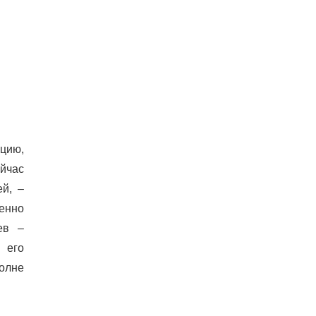
цию,
йчас
ей, –
пенно
ев –
 его
олне