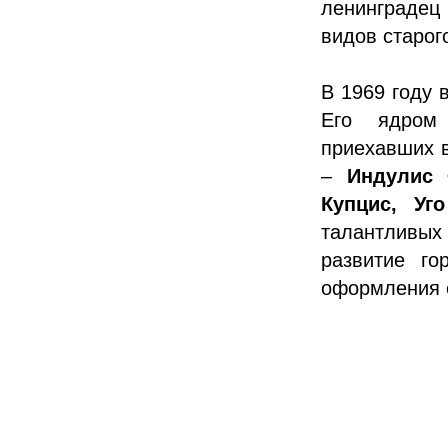
ленинградец 
видов старог
В 1969 году 
Его ядром 
приехавших в
–
Индулис 
Купцис, Уг
талантливых 
развитие го
оформления е