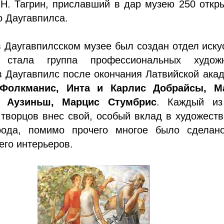
Н. Тагрин, приславший в дар музею 250 откр
о Даугавпилса.
в Даугавпилсском музее был создан отдел иску
стала группа профессиональных художн
 Даугавпилс после окончания Латвийской ака
Фолкманис, Инта и Карлис Добрайсы, М
о Аузиньш, Марцис Стумбрис
. Каждый из
творцов внес свой, особый вклад в художест
рода, помимо прочего многое было сделан
го интерьеров.