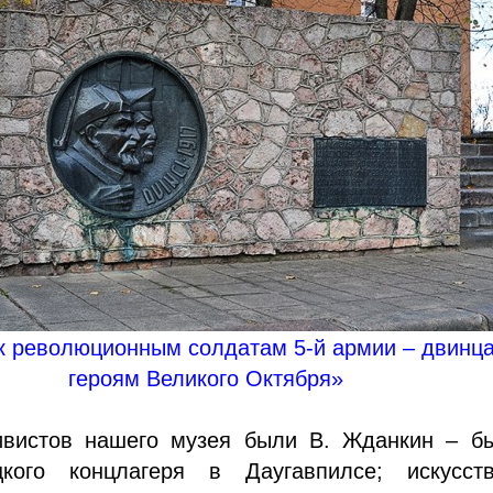
к революционным солдатам 5-й армии – двинц
героям Великого Октября»
ивистов нашего музея были В. Жданкин – б
кого концлагеря в Даугавпилсе; искусств