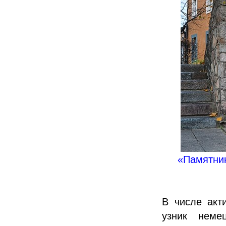
«Памятни
В числе акт
узник немец