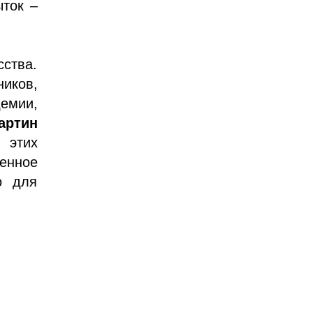
ыток –
сства.
иков,
демии,
артин
 этих
венное
о для