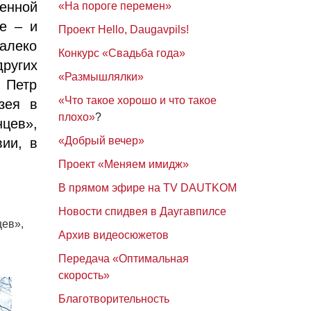
енной
«На пороге перемен»
е – и
Проект Hello, Daugavpils!
далеко
Конкурс «Свадьба года»
ругих
«Размышлялки»
 Петр
«Что такое хорошо и что такое
зея в
плохо»
?
цев»,
«Добрый вечер»
ии, в
Проект «Меняем имидж»
В прямом эфире на TV DAUTKOM
Новости спидвея в Даугавпилсе
цев»,
Архив видеосюжетов
Передача «Оптимальная
скорость»
Благотворительность