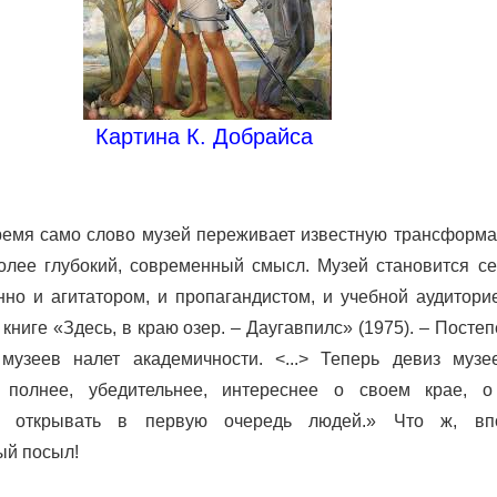
Картина К. Добрайса
емя само слово музей переживает известную трансформа
олее глубокий, современный смысл. Музей становится се
но и агитатором, и пропагандистом, и учебной аудитори
 книге «Здесь, в краю озер. – Даугавпилс» (1975). – Посте
 музеев налет академичности. <...> Теперь девиз музе
ь полнее, убедительнее, интереснее о своем крае, о
х, открывать в первую очередь людей.» Что ж, вп
ый посыл!