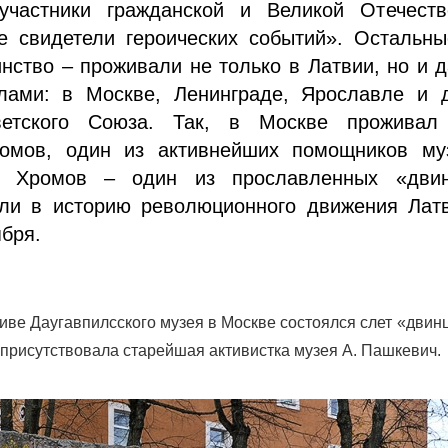
участники гражданской и Великой Отечеств
е свидетели героических событий». Остальны
нство – проживали не только в Латвии, но и 
лами: в Москве, Ленинграде, Ярославле и д
ветского Союза. Так, в Москве проживал
омов, один из активнейших помощников му
е. Хромов – один из прославленных «двин
ли в историю революционного движения Латв
бря.
иве Даугавпилсского музея в Москве состоялся слет «двин
 присутствовала старейшая активистка музея А. Пашкевич.