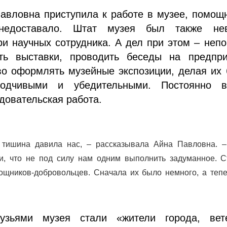
авловна приступила к работе в музее, помощ
 недоставало. Штат музея был также нев
ри научных сотрудника. А дел при этом – неп
ить выставки, проводить беседы на предпри
во оформлять музейные экспозиции, делая их
ходчивыми и убедительными. Постоянно в
довательская работа.
 тишина давила нас, – рассказывала Айна Павловна. 
и, что не под силу нам одним выполнить задуманное. С
ощников-добровольцев. Сначала их было немного, а тепе
»
узьями музея стали «жители города, вет