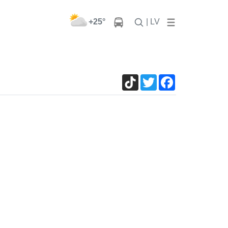
+25°
| LV
TikTok
Twitter
Facebook