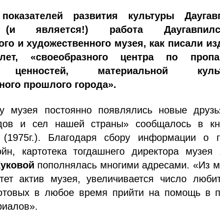
оказателей развития культуры Даугав
(и является!) работа Даугавпилсс
ого и художественного музея, как писали из
лет, «своеобразного центра по пропа
 ценностей, материальной культ
ого прошлого города».
у музея постоянно появлялись новые друзь
дов и сел нашей страны» сообщалось в кн
 (1975г.). Благодаря сбору информации о г
йн, картотека тогдашнего директора музея
уковой
пополнялась многими адресами. «Из м
тет актив музея, увеличивается число любит
готовых в любое время прийти на помощь в п
риалов».