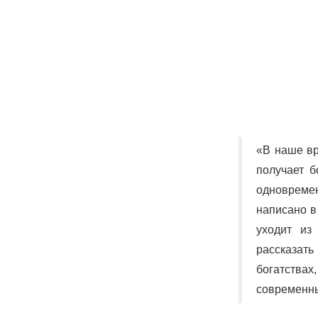
«В наше вр
получает б
одновремен
написано в
уходит из
рассказат
богатства
современн