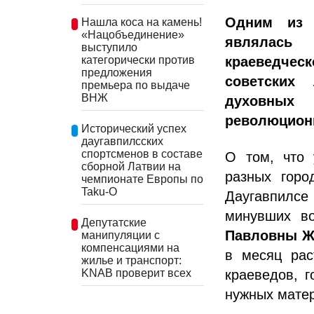
Одним из п
Нашла коса на камень!
«Нацобъединение»
являлась 
выступило
краеведческ
категорически против
предложения
советских 
премьера по выдаче
ВНЖ
духовных
революционн
Исторический успех
даугавпилсских
спортсменов в составе
О том, что 
сборной Латвии на
разных горо
чемпионате Европы по
Taku-O
Даугавпилсе
минувших во
Депутатские
Павловны Ж
манипуляции с
компенсациями на
в месяц рас
жилье и транспорт:
KNAB проверит всех
краеведов, 
нужных мате