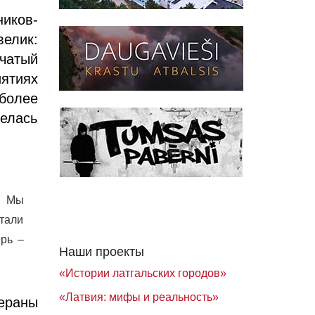
ников-
елик:
очатый
ятиях
 более
елась
– Мы
тали
рь –
Наши проекты
«Истории латгальских городов»
«Латвия: мифы и реальность»
ераны