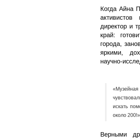
Когда Айна П
активистов
директор и т
край: готов
города, зано
яркими, до
научно-иссле
«Музейная
чувствовал
искать пом
около 200!
Верными др