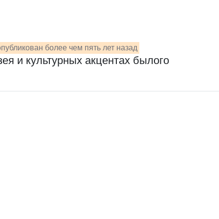
публикован более чем пять лет назад
зея и культурных акцентах былого