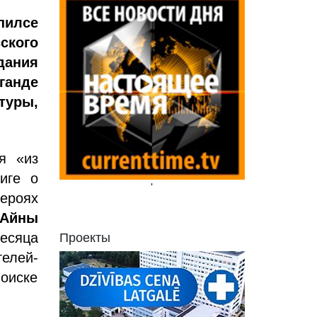
пилсе
кого
дания
ганде
уры,
я «из
иге о
'
ероях
Айны
есяца
Проекты
елей-
оиске