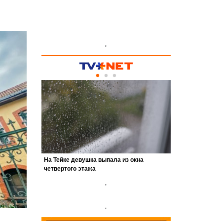
'
'
'