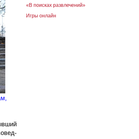
«В поисках развлечений»
Игры онлайн
ам,
ывший
овед-