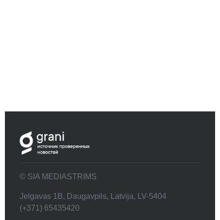
© SIA MEDIASTRIMS
Jelgavas 1B, Daugavpils, Latvija, LV-5404
(+371) 65435420