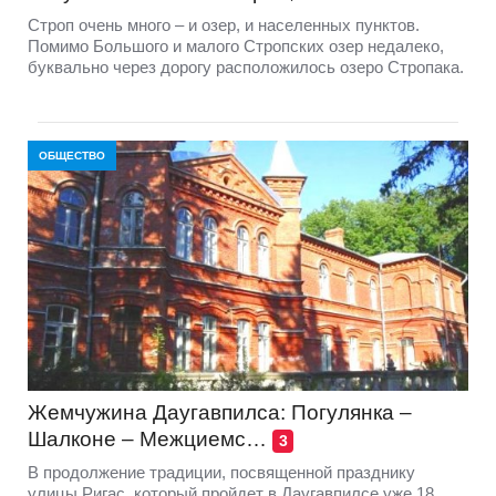
Строп очень много – и озер, и населенных пунктов.
Помимо Большого и малого Стропских озер недалеко,
буквально через дорогу расположилось озеро Стропака.
ОБЩЕСТВО
Жемчужина Даугавпилса: Погулянка –
Шалконе – Межциемс…
3
В продолжение традиции, посвященной празднику
улицы Ригас, который пройдет в Даугавпилсе уже 18