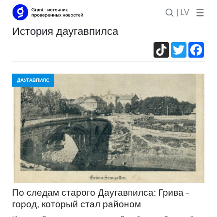
| LV
история даугавпилса
TikTok
Twitter
Fac
ДАУГАВПИЛС
По следам старого Даугавпилса: Грива -
город, который стал районом