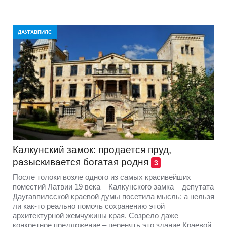
ДАУГАВПИЛС
Калкунский замок: продается пруд,
разыскивается богатая родня
3
После толоки возле одного из самых красивейших
поместий Латвии 19 века – Калкунского замка – депутата
Даугавпилсской краевой думы посетила мысль: а нельзя
ли как-то реально помочь сохранению этой
архитектурной жемчужины края. Созрело даже
конкретное предложение – перенять это здание Краевой