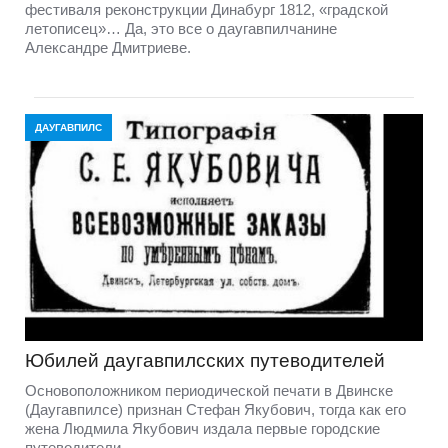
фестиваля реконструкции Динабург 1812, «градской
летописец»… Да, это все о даугавпилчанине
Александре Дмитриеве.
ДАУГАВПИЛС
Юбилей даугавпилсских путеводителей
Основоположником периодической печати в Двинске
(Даугавпилсе) признан Стефан Якубович, тогда как его
жена Людмила Якубович издала первые городские
путеводители.