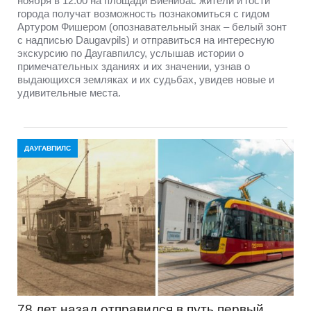
ноября в 12:00 на площади Виенибас жители и гости
города получат возможность познакомиться с гидом
Артуром Фишером (опознавательный знак – белый зонт
с надписью Daugavpils) и отправиться на интересную
экскурсию по Даугавпилсу, услышав истории о
примечательных зданиях и их значении, узнав о
выдающихся земляках и их судьбах, увидев новые и
удивительные места.
ДАУГАВПИЛС
78 лет назад отправился в путь первый