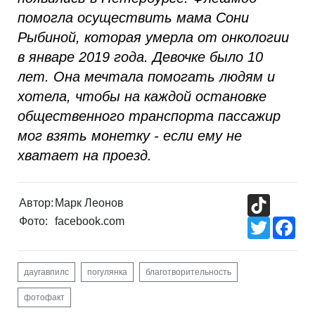
помогла осуществить мама Сони
Рыбиной, которая умерла от онкологии
в январе 2019 года. Девочке было 10
лет. Она мечтала помогать людям и
хотела, чтобы на каждой остановке
общественного транспорта пассажир
мог взять монетку - если ему не
хватает на проезд.
TikTok
Автор:
Марк Леонов
Фото:
facebook.com
Twitter
Fac
даугавпилс
погулянка
благотворительность
фотофакт